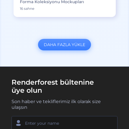
Forma Koleksiyonu Mockupları
16 sahne
DAHA FAZLA YÜKLE
Renderforest bültenine
üye olun
Son haber ve tekliflerimiz ilk olarak size
ulaşsın