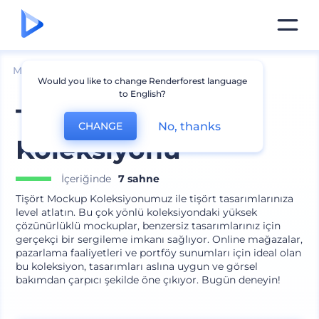
Mockuplar
Giyim
Tişört Mockup
Would you like to change Renderforest language
to English?
Tişört Mockup
No, thanks
CHANGE
Koleksiyonu
İçeriğinde
7 sahne
Tişört Mockup Koleksiyonumuz ile tişört tasarımlarınıza
level atlatın. Bu çok yönlü koleksiyondaki yüksek
çözünürlüklü mockuplar, benzersiz tasarımlarınız için
gerçekçi bir sergileme imkanı sağlıyor. Online mağazalar,
pazarlama faaliyetleri ve portföy sunumları için ideal olan
bu koleksiyon, tasarımları aslına uygun ve görsel
bakımdan çarpıcı şekilde öne çıkıyor. Bugün deneyin!