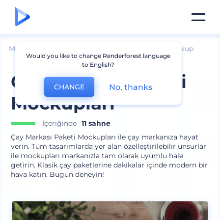
Mockuplar
Ambalaj
Kahve ve Çay Paketi Mockup
Would you like to change Renderforest language
to English?
Çay Markası Paketi
No, thanks
CHANGE
Mockupları
İçeriğinde
11 sahne
Çay Markası Paketi Mockupları ile çay markanıza hayat
verin. Tüm tasarımlarda yer alan özelleştirilebilir unsurlar
ile mockupları markanızla tam olarak uyumlu hale
getirin. Klasik çay paketlerine dakikalar içinde modern bir
hava katın. Bugün deneyin!