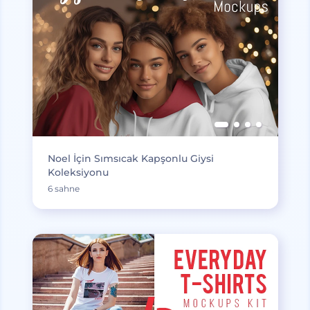
Noel İçin Sımsıcak Kapşonlu Giysi
Koleksiyonu
6 sahne