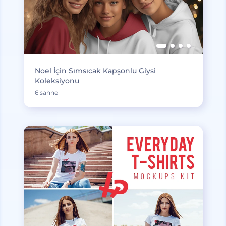
Noel İçin Sımsıcak Kapşonlu Giysi
Koleksiyonu
6 sahne