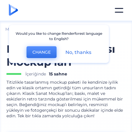
Mockuplar
Markalama
Kırtasiye Mockup
Would you like to change Renderforest language
to English?
Klasik Sanat Masası
No, thanks
CHANGE
Mockup’ları
İçeriğinde
15 sahne
Titizlikle tasarlanmış mockup paketi ile kendinize iyilik
edin ve klasik ortamın getirdiği tüm unsurların tadını
çıkarın. Klasik Sanat Mockup’ları; baskı, malet ve
eskizlerin retro tarzında gösterilmesi için mükemmel bir
seçin. Beğendiğiniz mockup’ı belirleyin, resminizi
yükleyin ve fotogerçekçi bir sonucu dakikalar içinde elde
edin. Tek bir tıkla zamanda yolculuğa çıkın!