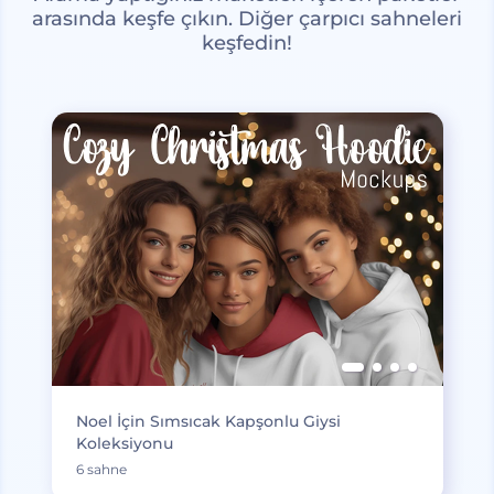
arasında keşfe çıkın. Diğer çarpıcı sahneleri
keşfedin!
Noel İçin Sımsıcak Kapşonlu Giysi
Koleksiyonu
6 sahne