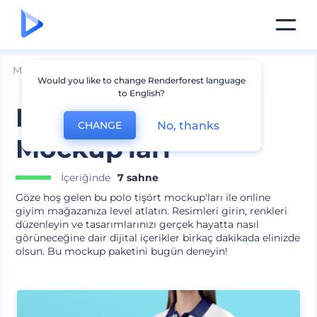
Mockuplar
Giyim
Polo Tişört Mockup
Would you like to change Renderforest language
to English?
Kadın Polo Tişört
No, thanks
CHANGE
Mockup'ları
İçeriğinde
7 sahne
Göze hoş gelen bu polo tişört mockup'ları ile online
giyim mağazanıza level atlatın. Resimleri girin, renkleri
düzenleyin ve tasarımlarınızı gerçek hayatta nasıl
görüneceğine dair dijital içerikler birkaç dakikada elinizde
olsun. Bu mockup paketini bugün deneyin!