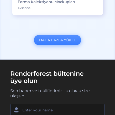
Forma Koleksiyonu Mockupları
16 sahne
DAHA FAZLA YÜKLE
Renderforest bültenine
üye olun
Son haber ve tekliflerimiz ilk olarak size
ulaşsın