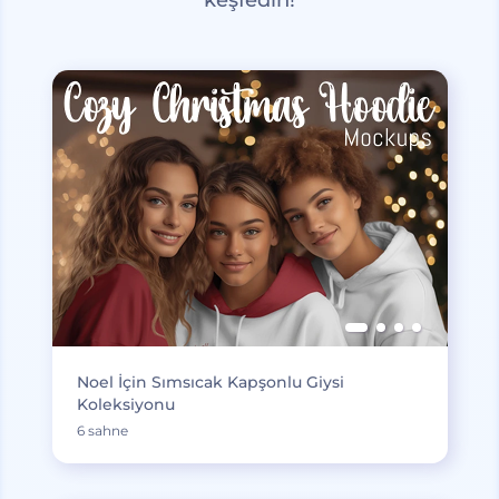
Noel İçin Sımsıcak Kapşonlu Giysi
Koleksiyonu
6 sahne