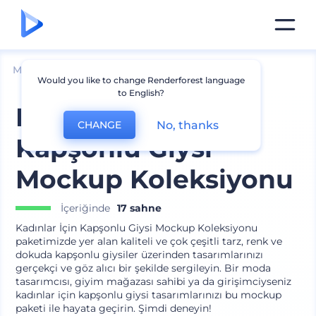
Mockuplar
Giyim
Kapüşonlu Giysi Mockup
Would you like to change Renderforest language
to English?
Kadınlar İçin
No, thanks
CHANGE
Kapşonlu Giysi
Mockup Koleksiyonu
İçeriğinde
17 sahne
Kadınlar İçin Kapşonlu Giysi Mockup Koleksiyonu
paketimizde yer alan kaliteli ve çok çeşitli tarz, renk ve
dokuda kapşonlu giysiler üzerinden tasarımlarınızı
gerçekçi ve göz alıcı bir şekilde sergileyin. Bir moda
tasarımcısı, giyim mağazası sahibi ya da girişimciyseniz
kadınlar için kapşonlu giysi tasarımlarınızı bu mockup
paketi ile hayata geçirin. Şimdi deneyin!