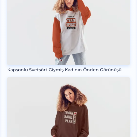
Kapşonlu Svetşört Giymiş Kadının Önden Görünüşü