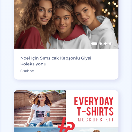
Noel İçin Sımsıcak Kapşonlu Giysi
Koleksiyonu
6 sahne