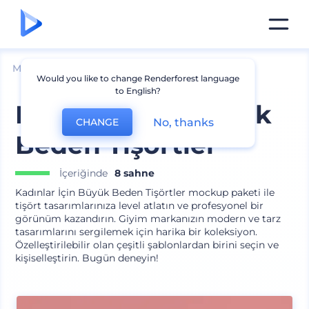
Mockuplar
Giyim
Tişört Mockup
Would you like to change Renderforest language
to English?
Kadınlar İçin Büyük
No, thanks
CHANGE
Beden Tişörtler
İçeriğinde
8 sahne
Kadınlar İçin Büyük Beden Tişörtler mockup paketi ile
tişört tasarımlarınıza level atlatın ve profesyonel bir
görünüm kazandırın. Giyim markanızın modern ve tarz
tasarımlarını sergilemek için harika bir koleksiyon.
Özelleştirilebilir olan çeşitli şablonlardan birini seçin ve
kişiselleştirin. Bugün deneyin!