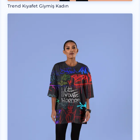
Trend Kıyafet Giymiş Kadın