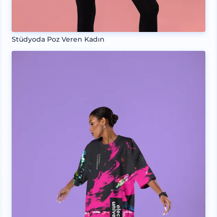
Stüdyoda Poz Veren Kadın