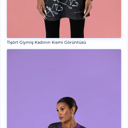
Tişört Giymiş Kadının Kısmi Görüntüsü