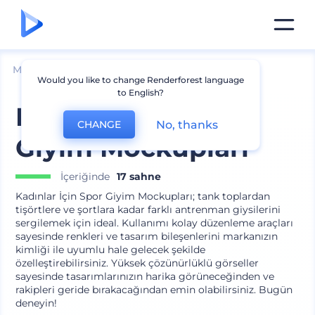
Mockuplar
Giyim
Tişört Mockup
Would you like to change Renderforest language
to English?
Kadınlar İçin Spor
No, thanks
CHANGE
Giyim Mockupları
İçeriğinde
17 sahne
Kadınlar İçin Spor Giyim Mockupları; tank toplardan
tişörtlere ve şortlara kadar farklı antrenman giysilerini
sergilemek için ideal. Kullanımı kolay düzenleme araçları
sayesinde renkleri ve tasarım bileşenlerini markanızın
kimliği ile uyumlu hale gelecek şekilde
özelleştirebilirsiniz. Yüksek çözünürlüklü görseller
sayesinde tasarımlarınızın harika görüneceğinden ve
rakipleri geride bırakacağından emin olabilirsiniz. Bugün
deneyin!