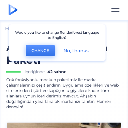
Mockuplar
Markalama
Diğer Cihaz Modelleri
Would you like to change Renderforest language
to English?
Ahşap Masa Marka
No, thanks
CHANGE
Paketi
İçeriğinde
42 sahne
Çok fonksiyonlu mockup paketimiz ile marka
çalışmalarınızı çeşitlendirin. Uygulama özellikleri ve web
sitelerinden tişört ve kapüşonlu giysilere kadar tüm
alanlara uygun içeriklerimiz mevcut. Ahşabın
doğallığından yararlanarak markanızı tanıtın. Hemen
deneyin!