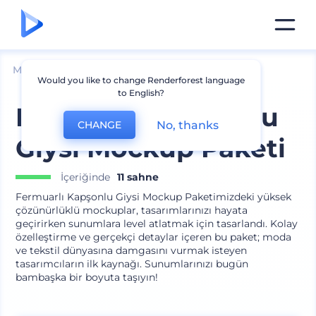
Mockuplar
Giyim
Kapüşonlu Giysi Mockup
Would you like to change Renderforest language
to English?
Fermuarlı Kapşonlu
No, thanks
CHANGE
Giysi Mockup Paketi
İçeriğinde
11 sahne
Fermuarlı Kapşonlu Giysi Mockup Paketimizdeki yüksek
çözünürlüklü mockuplar, tasarımlarınızı hayata
geçirirken sunumlara level atlatmak için tasarlandı. Kolay
özelleştirme ve gerçekçi detaylar içeren bu paket; moda
ve tekstil dünyasına damgasını vurmak isteyen
tasarımcıların ilk kaynağı. Sunumlarınızı bugün
bambaşka bir boyuta taşıyın!