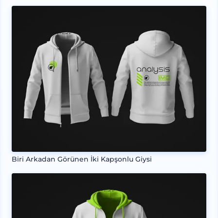
Biri Arkadan Görünen İki Kapşonlu Giysi