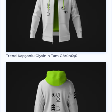
Trend Kapşonlu Giysinin Tam Görünüşü