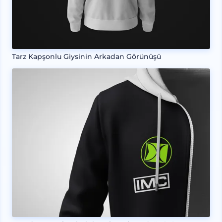
Tarz Kapşonlu Giysinin Arkadan Görünüşü