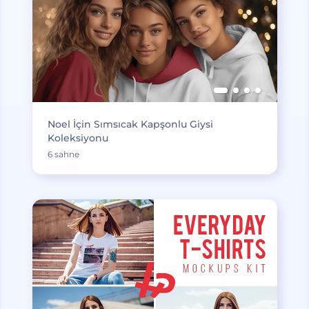
Noel İçin Sımsıcak Kapşonlu Giysi
Koleksiyonu
6 sahne