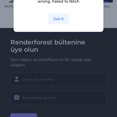
wrong. Failed to fetch
YouTube Bitiş Ekranı Paketi
Geceyarısı Ormanı Noel İntrosu
Got it
Renderforest bültenine
üye olun
Son haber ve tekliflerimiz ilk olarak size
ulaşsın