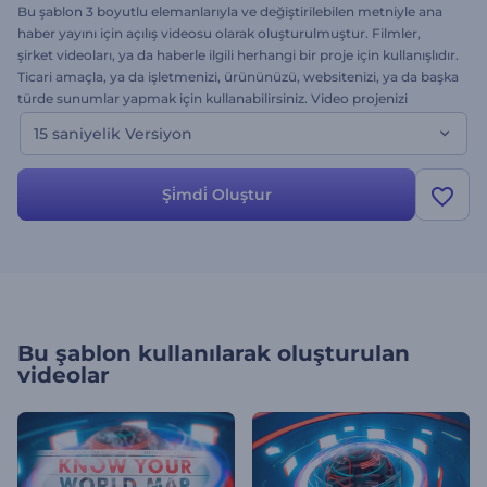
Bu şablon 3 boyutlu elemanlarıyla ve değiştirilebilen metniyle ana
haber yayını için açılış videosu olarak oluşturulmuştur. Filmler,
şirket videoları, ya da haberle ilgili herhangi bir proje için kullanışlıdır.
Ticari amaçla, ya da işletmenizi, ürününüzü, websitenizi, ya da başka
türde sunumlar yapmak için kullanabilirsiniz. Video projenizi
oluşturun, renkleri ayarlayın, görüntünüzü yükleyin ve izleyicilerinizi
15 saniyelik Versiyon
etkileyin. Hemen şimdi deneyin, ücretsiz.
Şi̇mdi̇ Oluştur
Bu şablon kullanılarak oluşturulan
videolar