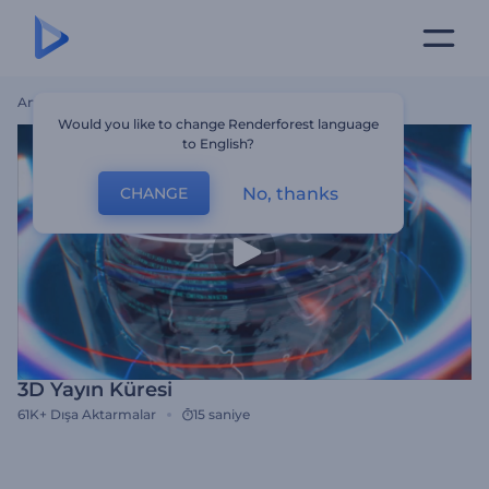
Ana Sayfa
Şablonlar
3D Yayın Küresi
Would you like to change Renderforest language
to English?
No, thanks
CHANGE
3D Yayın Küresi
61K+
Dışa Aktarmalar
15 saniye