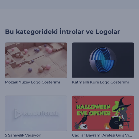
Bu kategorideki
İntrolar ve Logolar
Mozaik Yüzey Logo Gösterimi
Katmanlı Küre Logo Gösterimi
C
adılar Bayramı Arefesi Giriş Videosu
5 Saniyelik Versiyon