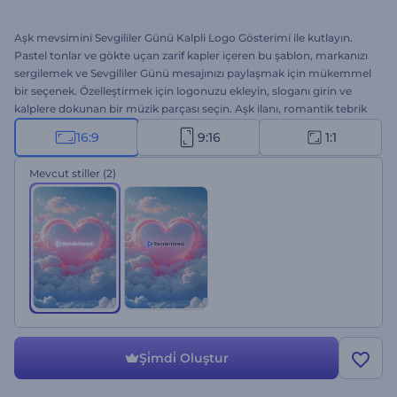
Aşk mevsimini Sevgililer Günü Kalpli Logo Gösterimi ile kutlayın.
Pastel tonlar ve gökte uçan zarif kapler içeren bu şablon, markanızı
sergilemek ve Sevgililer Günü mesajınızı paylaşmak için mükemmel
bir seçenek. Özelleştirmek için logonuzu ekleyin, sloganı girin ve
kalplere dokunan bir müzik parçası seçin. Aşk ilanı, romantik tebrik
videoları, özel gün kampanyaları, reklam videoları vs. için ideal.
16:9
9:16
1:1
Unutulmaz bir Sevgililer Günü için hemen oluşturun!
Mevcut stiller
(2)
Şi̇mdi̇ Oluştur