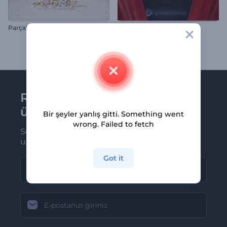
Parçalanan Külçe Logo
Açılan Tiyatro Perdesi Logo
Renderforest bültenine
üye olun
Bir şeyler yanlış gitti. Something went
wrong. Failed to fetch
Son haber ve tekliflerimiz ilk olarak size
ulaşsın
Got it