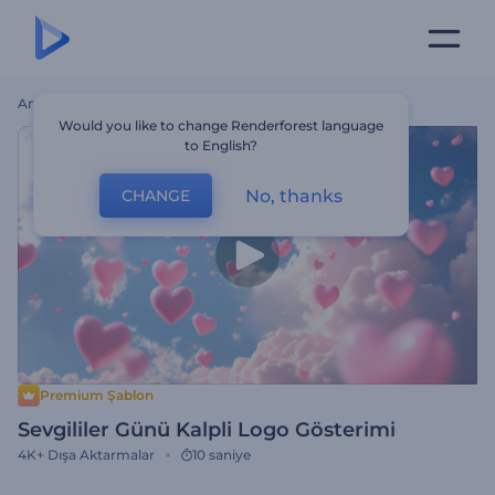
Ana Sayfa
Şablonlar
Sevgililer Günü Kalpli Logo Gösterimi
Would you like to change Renderforest language
to English?
No, thanks
CHANGE
Premium Şablon
Sevgililer Günü Kalpli Logo Gösterimi
4K+
Dışa Aktarmalar
10 saniye