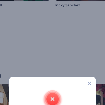
ll
Ricky Sanchez
i