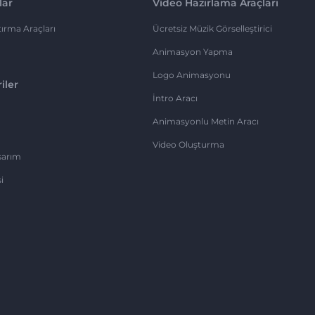
lar
Video Hazırlama Araçları
ırma Araçları
Ücretsiz Müzik Görselleştirici
Animasyon Yapma
Logo Animasyonu
iler
İntro Aracı
Animasyonlu Metin Aracı
Video Oluşturma
sarım
i