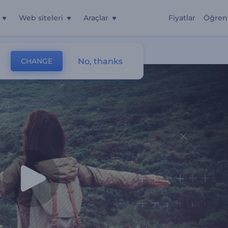
Web siteleri
Araçlar
Fiyatlar
Öğren
No, thanks
CHANGE