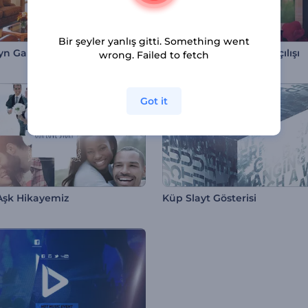
Bir şeyler yanlış gitti. Something went
yn Galerisi
Aşk Fotoğraf Çerçeve Açılışı
wrong. Failed to fetch
Got it
Aşk Hikayemiz
Küp Slayt Gösterisi