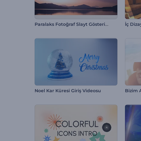
Paralaks Fotoğraf Slayt Gösterisi
İç Diza
Noel Kar Küresi Giriş Videosu
Bizim 