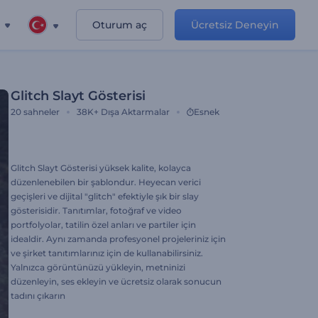
Oturum aç
Ücretsiz Deneyin
Glitch Slayt Gösterisi
20
sahneler
38K+
Dışa Aktarmalar
Esnek
Glitch Slayt Gösterisi yüksek kalite, kolayca
düzenlenebilen bir şablondur. Heyecan verici
geçişleri ve dijital "glitch" efektiyle şık bir slay
gösterisidir. Tanıtımlar, fotoğraf ve video
portfolyolar, tatilin özel anları ve partiler için
idealdir. Aynı zamanda profesyonel projeleriniz için
ve şirket tanıtımlarınız için de kullanabilirsiniz.
Yalnızca görüntünüzü yükleyin, metninizi
düzenleyin, ses ekleyin ve ücretsiz olarak sonucun
tadını çıkarın