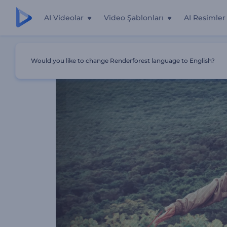
AI Videolar
Video Şablonları
AI Resimler
Ana Sayfa
Şablonlar
Glitch Slayt Gösterisi
Would you like to change Renderforest language to English?