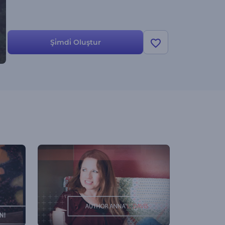
Şi̇mdi̇ Oluştur