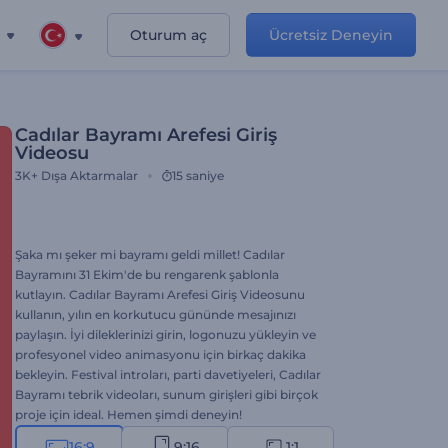
Oturum aç
Ücretsiz Deneyin
Cadılar Bayramı Arefesi Giriş
Videosu
3K+
Dışa Aktarmalar
15 saniye
Şaka mı şeker mi bayramı geldi millet! Cadılar
Bayramını 31 Ekim'de bu rengarenk şablonla
kutlayın. Cadılar Bayramı Arefesi Giriş Videosunu
kullanın, yılın en korkutucu gününde mesajınızı
paylaşın. İyi dileklerinizi girin, logonuzu yükleyin ve
profesyonel video animasyonu için birkaç dakika
bekleyin. Festival introları, parti davetiyeleri, Cadılar
Bayramı tebrik videoları, sunum girişleri gibi birçok
proje için ideal. Hemen şimdi deneyin!
16:9
9:16
1:1