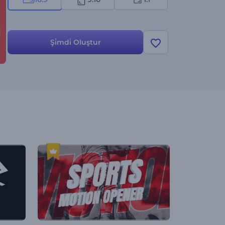
Şi̇mdi̇ Oluştur