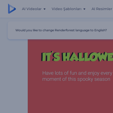
AI Videolar
Video Şablonları
AI Resimler
Ana Sayfa
Şablonlar
Cadılar Bayramı Arefesi Giriş Video
Would you like to change Renderforest language to English?