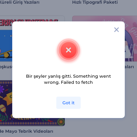
üreli Giriş Yazıları
Hızlı Tipografi Paketi
oşkusu 2D Giriş Videosu
Sevgililer Günü Kutlamaları
Bir şeyler yanlış gitti. Something went
wrong. Failed to fetch
Got it
de Mayo Tebrik Videoları