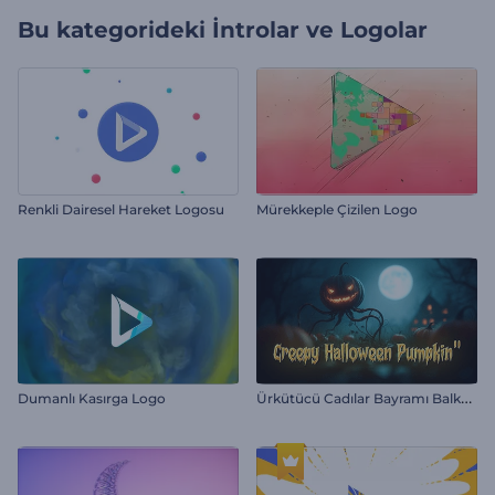
Bu kategorideki
İntrolar ve Logolar
Renkli Dairesel Hareket Logosu
Mürekkeple Çizilen Logo
Ü
rkütücü Cadılar Bayramı Balkabağı Girişi
Dumanlı Kasırga Logo