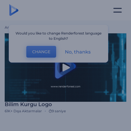
Ana Sayfa
Şablonlar
Bilim Kurgu Logo
Would you like to change Renderforest language
to English?
No, thanks
CHANGE
Bilim Kurgu Logo
61K+
Dışa Aktarmalar
9 saniye