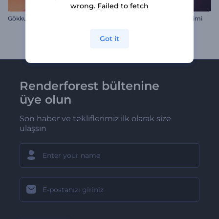
wrong. Failed to fetch
Gökkuşağı Pride İntro
Alevli Patlama Logo Gösterimi
Got it
Renderforest bültenine
üye olun
Son haber ve tekliflerimiz ilk olarak size
ulaşsın