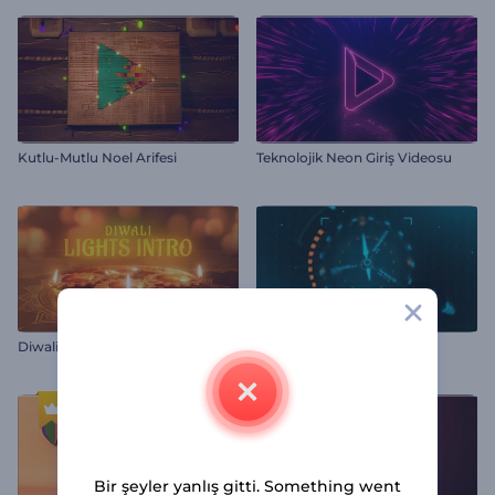
Kutlu-Mutlu Noel Arifesi
Teknolojik Neon Giriş Videosu
Diwali Işıkları İntro
Sinematik HUD Logo
Bir şeyler yanlış gitti. Something went