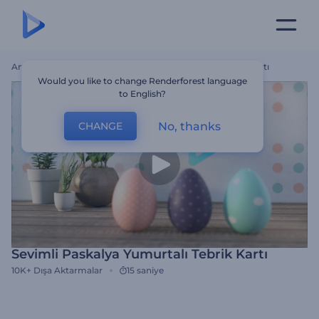
Ana Sayfa
Şablonlar
Sevimli Paskalya Yumurtalı Tebrik Kartı
Would you like to change Renderforest language
to English?
No, thanks
CHANGE
Sevimli Paskalya Yumurtalı Tebrik Kartı
10K+
Dışa Aktarmalar
15 saniye