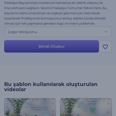
Paskalya Bayramında markanızın benzersiz bir tebrik videosu ile
öne çıkmasını sağlayın. Sevimli Paskalya Yumurtalı Tebrik Kartı, bu
bayramın daha unutulmaz ve coşkulu geçmesi için özel olarak
tasarlandı! Profesyonel animasyonun birkaç dakika içinde elinizde
olması için tek yapmanız gereken logo ve metni yüklemek.
Paskalya Bayramını, yürekleri ısıtan bir animasyonu videosu ile
Logo Versiyonu
kutlayın. Celebrate Easter with a heart-warming animated video.
Kurumsal tebrik kartları ve tematik giriş videoları için ideal. Hemen
şimdi deneyin ve keyfini çıkarın!
Şi̇mdi̇ Oluştur
Bu şablon kullanılarak oluşturulan
videolar