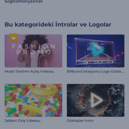
Soghomonyanner
Bu kategorideki
İntrolar ve Logolar
B
illboard İstasyonu Logo Gösterimi
Moda Tanıtımı Açılış Videosu
Jelibon Giriş Videosu
Göktaşları İntro