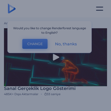
Ana Sayfa
Şablonlar
Sanal Gerçeklik Logo Gösterimi
Would you like to change Renderforest language
to English?
No, thanks
CHANGE
Sanal Gerçeklik Logo Gösterimi
485K+
Dışa Aktarmalar
33 saniye