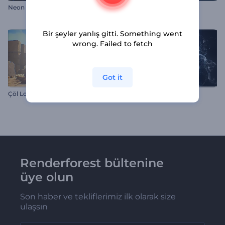
Neon Küreler Giriş Videosu
Kırık Cam Logo Gösterimi
Bir şeyler yanlış gitti. Something went
wrong. Failed to fetch
Got it
Çöl Logo Açılışı
Islak Joystick İntro
Renderforest bültenine
üye olun
Son haber ve tekliflerimiz ilk olarak size
ulaşsın