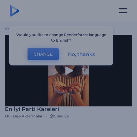
Ana Sayfa
Şablonlar
En İyi Parti Kareleri
Would you like to change Renderforest language
to English?
No, thanks
CHANGE
En İyi Parti Kareleri
6K+
Dışa Aktarmalar
15 saniye