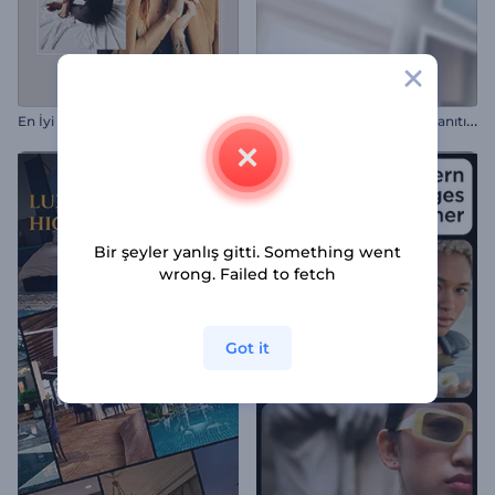
D
inamik Instagram Profili Tanıtımı
En İyi Portre Çalışmaları
Bir şeyler yanlış gitti. Something went
wrong. Failed to fetch
Got it