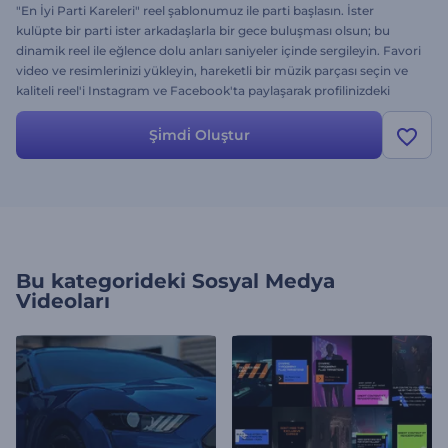
"En İyi Parti Kareleri" reel şablonumuz ile parti başlasın. İster
kulüpte bir parti ister arkadaşlarla bir gece buluşması olsun; bu
dinamik reel ile eğlence dolu anları saniyeler içinde sergileyin. Favori
video ve resimlerinizi yükleyin, hareketli bir müzik parçası seçin ve
kaliteli reel'i Instagram ve Facebook'ta paylaşarak profilinizdeki
izlenme sayılarını artırın. Şimdi oluşturun; takipçilerinizi partinin
enerjisi ile coşturun!
Şi̇mdi̇ Oluştur
Bu kategorideki
Sosyal Medya
Videoları