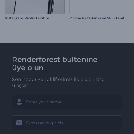
O
nline Pazarlama ve SEO Tanıtımı
İnstagram Profili Tanıtımı
Renderforest bültenine
üye olun
Son haber ve tekliflerimiz ilk olarak size
ulaşsın