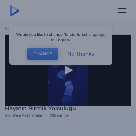
Ana Sayfa
Şablonlar
Hayatın Ritmik Yolculuğu
Would you like to change Renderforest language
to English?
No, thanks
CHANGE
Hayatın Ritmik Yolculuğu
4K+
Dışa Aktarmalar
15 saniye