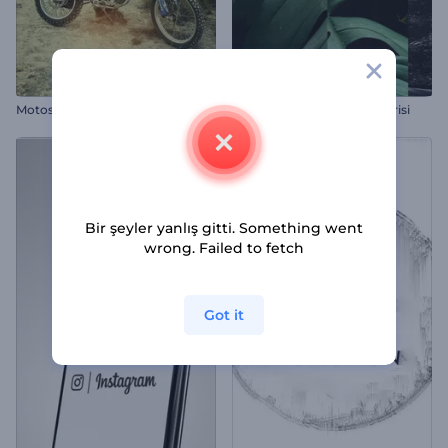
Motosiklet Macerası Reel
Parçalı Geçişler Slayt Gösterisi
Bir şeyler yanlış gitti. Something went
wrong. Failed to fetch
Got it