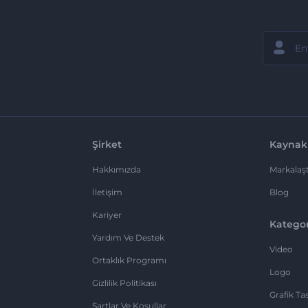
Şirket
Kaynak
Hakkımızda
Markalaşt
İletişim
Blog
Kariyer
Kategor
Yardım Ve Destek
Video
Ortaklık Programı
Logo
Gizlilik Politikası
Grafik Ta
Şartlar Ve Koşullar