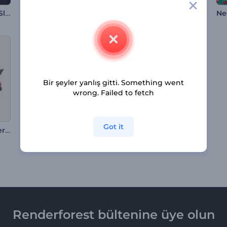
Eski Tarihi Belgeler Slayt Gösterisi
Mevlid Kandili Animasyonları
Noel Arefesi Animasyonları
Bir şeyler yanlış gitti. Something went
wrong. Failed to fetch
Got it
Çiçekli Fotoğraf Galerisi
Neşeli Noel Giriş Videosu
Şükran Günü Tebrikleri Reels
Renderforest bültenine üye olun