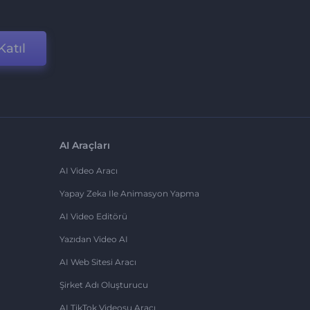
Katıl
AI Araçları
AI Video Aracı
Yapay Zeka Ile Animasyon Yapma
AI Video Editörü
Yazıdan Video AI
AI Web Sitesi Aracı
Şirket Adı Oluşturucu
AI TikTok Videosu Aracı