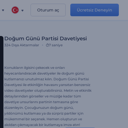
Oturum aç
Ücretsiz Deneyin
Doğum Günü Partisi Davetiyesi
324
Dışa Aktarmalar
7 saniye
Konukların ilgisini çekecek ve onları
heyecanlandıracak davetiyeler ile doğum günü
kutlamanızı unutulmaz kılın. Doğum Günü Partisi
Davetiyesi ile etkinliğin havasını yansıtan benzersiz
video davetiyeler oluşturabilirsiniz. Metin ve etkinlik
detaylarından görseller ve müziğe kadar tüm
davetiye unsurlarını partinin temasına göre
düzenleyin. Çocuğunuzun doğum günü,
yıldönümü kutlaması ya da sürpriz partiler için
mükemmel bir seçenek. Hemen oluşturun ve
akıldan çıkmayacak bir kutlamaya imza atın!