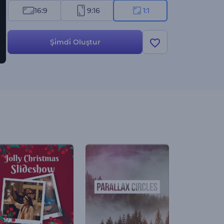
16:9
9:16
1:1
Şi̇mdi̇ Oluştur