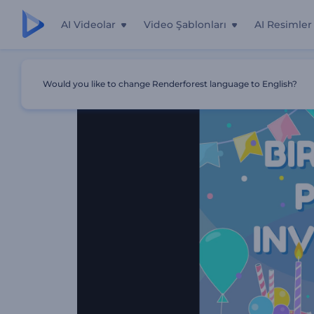
AI Videolar
Video Şablonları
AI Resimler
Ana Sayfa
Şablonlar
Doğum Günü Partisi Davetiyesi
Would you like to change Renderforest language to English?