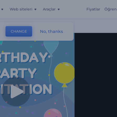
Web siteleri
Araçlar
Fiyatlar
Öğren
No, thanks
CHANGE