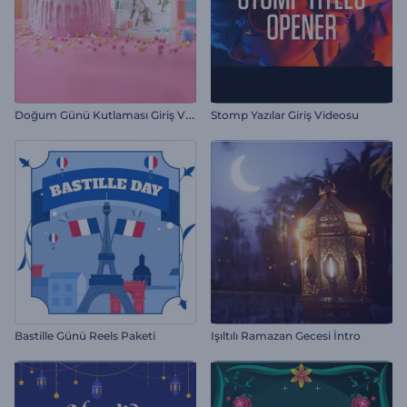
D
oğum Günü Kutlaması Giriş Videosu
Stomp Yazılar Giriş Videosu
Bastille Günü Reels Paketi
Işıltılı Ramazan Gecesi İntro