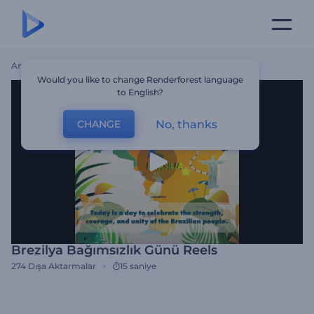
Ana Sayfa
Şablonlar
Brezilya Bağımsızlık Günü Reels
Would you like to change Renderforest language
to English?
No, thanks
CHANGE
Brezilya Bağımsızlık Günü Reels
274
Dışa Aktarmalar
15 saniye