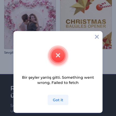
Sevgililer Günü Çiçekli Kalp İntro
Noel Süsü Giriş Videosu
Bir şeyler yanlış gitti. Something went
wrong. Failed to fetch
Renderforest bültenine
üye olun
Got it
Son haber ve tekliflerimiz ilk olarak size
ulaşsın