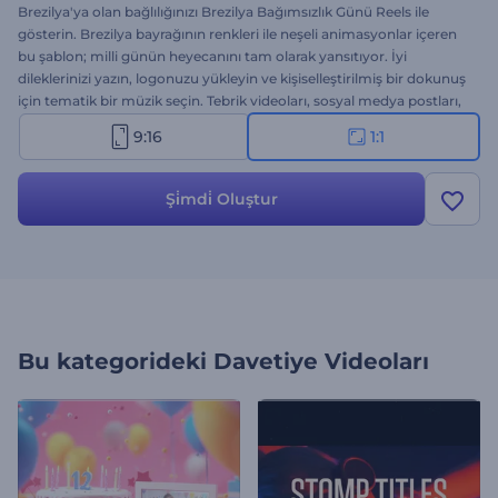
Brezilya'ya olan bağlılığınızı Brezilya Bağımsızlık Günü Reels ile
gösterin. Brezilya bayrağının renkleri ile neşeli animasyonlar içeren
bu şablon; milli günün heyecanını tam olarak yansıtıyor. İyi
dileklerinizi yazın, logonuzu yükleyin ve kişiselleştirilmiş bir dokunuş
için tematik bir müzik seçin. Tebrik videoları, sosyal medya postları,
etkinlik davetiyeleri ve diğer tanıtım içerikleri için birebir. Birkaç
9:16
1:1
tıklama ile anında oluşturun!
Şi̇mdi̇ Oluştur
Bu kategorideki
Davetiye Videoları