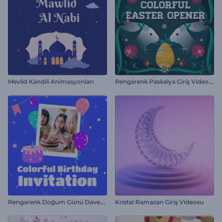
R
engarenk Paskalya Giriş Videosu
Mevlid Kandili Animasyonları
R
engarenk Doğum Günü Davetiyesi
Kristal Ramazan Giriş Videosu