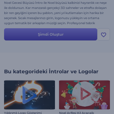
Noel Gecesi Büyüsü İntro ile Noel büyüsü kalbinizi hayranlık ve neşe
ile doldursun. Kar manzaralı gerçekçi 3D sahneler ve etrafta dolaşan
bir ren geyiğini içeren bu şablon, yeni yıl kutlamaları için harika bir
seçenek. Sıcak mesajlarınızı girin, logonuzu yükleyin ve ortama
uygun tematik bir arkaplan müziği seçin. Profesyonel tebrik
kartlarını ya da kişisel iyi dilekleri iletmek için bu introyu kullanın ve
yılbaşı videolarınızı unutulmaz kılın. Hemen oluşturun!
Şi̇mdi̇ Oluştur
Bu kategorideki
İntrolar ve Logolar
Yıldırımlı Logo Gösterimi
Noel Arifesi Kil Açacağı