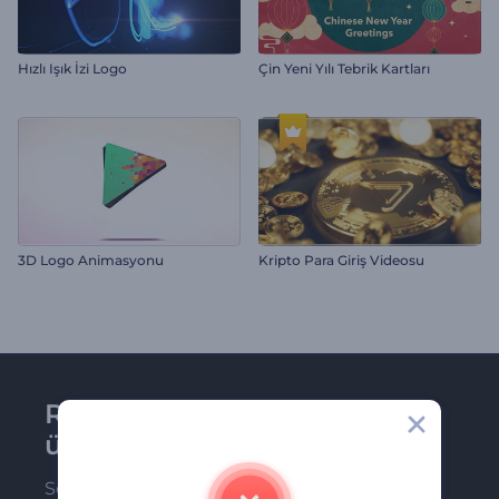
Hızlı Işık İzi Logo
Çin Yeni Yılı Tebrik Kartları
3D Logo Animasyonu
Kripto Para Giriş Videosu
Renderforest bültenine
üye olun
Son haber ve tekliflerimiz ilk olarak size