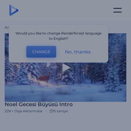
Ana Sayfa
Şablonlar
Noel Gecesi Büyüsü İntro
Would you like to change Renderforest language
to English?
No, thanks
CHANGE
Noel Gecesi Büyüsü İntro
22K+
Dışa Aktarmalar
15 saniye