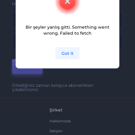
ulaşsın
Bir şeyler yanlış gitti. Something went
wrong. Failed to fetch
Got it
Katıl
Dilediğiniz zaman kolayca abonelikten
çıkabilirsiniz.
Şirket
Hakkımızda
İletişim