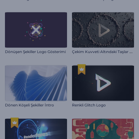
Ç
ekim Kuvveti Altındaki Taşlar Giriş Videosu
Dönüşen Şekiller Logo Gösterimi
Dönen Köşeli Şekiller İntro
Renkli Glitch Logo