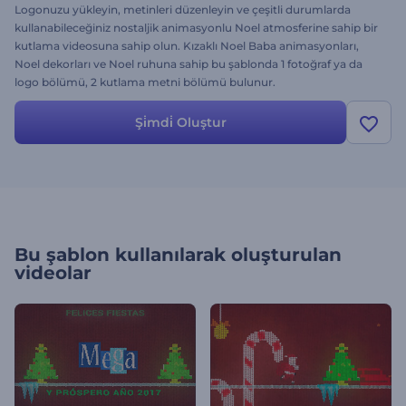
Logonuzu yükleyin, metinleri düzenleyin ve çeşitli durumlarda
kullanabileceğiniz nostaljik animasyonlu Noel atmosferine sahip bir
kutlama videosuna sahip olun. Kızaklı Noel Baba animasyonları,
Noel dekorları ve Noel ruhuna sahip bu şablonda 1 fotoğraf ya da
logo bölümü, 2 kutlama metni bölümü bulunur.
Şi̇mdi̇ Oluştur
Bu şablon kullanılarak oluşturulan
videolar