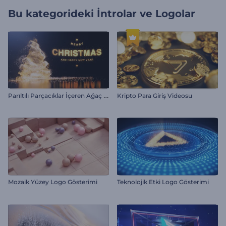
Bu kategorideki
İntrolar ve Logolar
P
arıltılı Parçacıklar İçeren Ağaç İntro
Kripto Para Giriş Videosu
Mozaik Yüzey Logo Gösterimi
Teknolojik Etki Logo Gösterimi