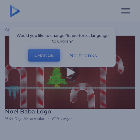
Ana Sayfa
Şablonlar
Noel Baba Logo
Would you like to change Renderforest language
to English?
No, thanks
CHANGE
Noel Baba Logo
16K+
Dışa Aktarmalar
19 saniye