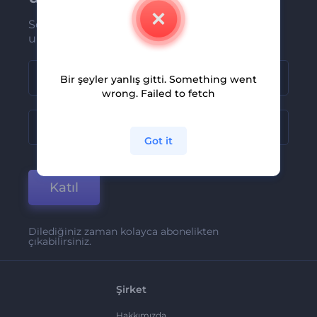
Son haber ve tekliflerimiz ilk olarak size
ulaşsın
Bir şeyler yanlış gitti. Something went
wrong. Failed to fetch
Got it
Katıl
Dilediğiniz zaman kolayca abonelikten
çıkabilirsiniz.
Şirket
Hakkımızda