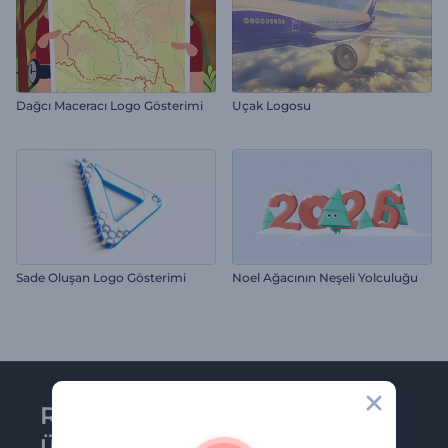
Dağcı Maceracı Logo Gösterimi
Uçak Logosu
Sade Oluşan Logo Gösterimi
Noel Ağacının Neşeli Yolculuğu
Renderforest bültenine
üye olun