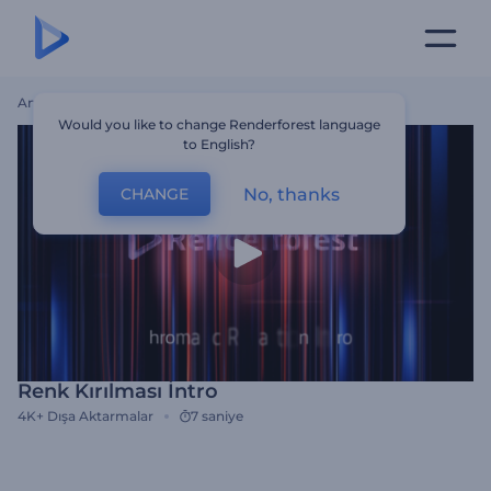
Ana Sayfa
Şablonlar
Renk Kırılması İntro
Would you like to change Renderforest language
to English?
No, thanks
CHANGE
Renk Kırılması İntro
4K+
Dışa Aktarmalar
7 saniye