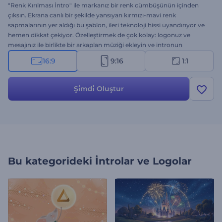
"Renk Kırılması İntro" ile markanız bir renk cümbüşünün içinden
çıksın. Ekrana canlı bir şekilde yansıyan kırmızı-mavi renk
sapmalarının yer aldığı bu şablon, ileri teknoloji hissi uyandırıyor ve
hemen dikkat çekiyor. Özelleştirmek de çok kolay: logonuz ve
mesajınız ile birlikte bir arkaplan müziği ekleyin ve intronun
hazırlanmasını bekleyin. Teknoloji, oyun, fütüristik introlar ve etkili
16:9
9:16
1:1
giriş videoları için mükemmel bir seçenek. Hemen oluşturun, ilk
saniyeden itibaren tüm gözleri üzerinizde buluşturun!
Şi̇mdi̇ Oluştur
Bu kategorideki
İntrolar ve Logolar