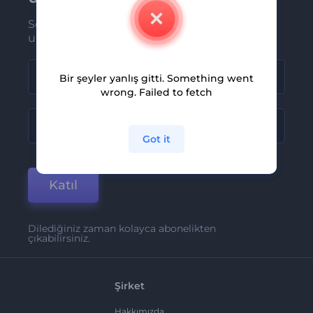
Son haber ve tekliflerimiz ilk olarak size
ulaşsın
Bir şeyler yanlış gitti. Something went
wrong. Failed to fetch
Got it
Katıl
Dilediğiniz zaman kolayca abonelikten
çıkabilirsiniz.
Şirket
Hakkımızda