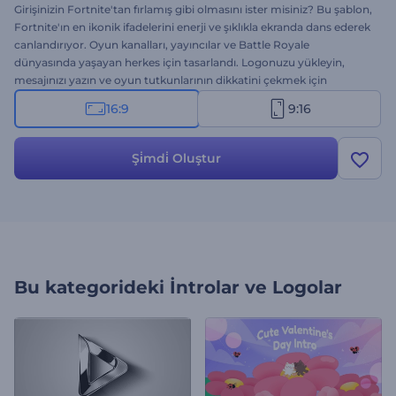
Girişinizin Fortnite'tan fırlamış gibi olmasını ister misiniz? Bu şablon,
Fortnite'ın en ikonik ifadelerini enerji ve şıklıkla ekranda dans ederek
canlandırıyor. Oyun kanalları, yayıncılar ve Battle Royale
dünyasında yaşayan herkes için tasarlandı. Logonuzu yükleyin,
mesajınızı yazın ve oyun tutkunlarının dikkatini çekmek için
hareketli bir arka plan müziği seçin. Hemen oluşturun ve marka
16:9
9:16
logonuzun oyunun bir parçası gibi hissettirmesini sağlayın!
Şi̇mdi̇ Oluştur
Bu kategorideki
İntrolar ve Logolar