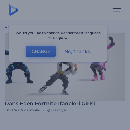
Ana Sayfa
Şablonlar
Dans Eden Fortnite İfadeleri Girişi
Would you like to change Renderforest language
to English?
No, thanks
CHANGE
Dans Eden Fortnite İfadeleri Girişi
2K+
Dışa Aktarmalar
10 saniye