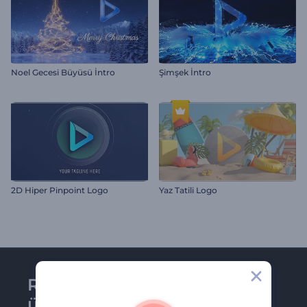
Noel Gecesi Büyüsü İntro
Şimşek İntro
2D Hiper Pinpoint Logo
Yaz Tatili Logo
Renderforest bültenine
üye olun