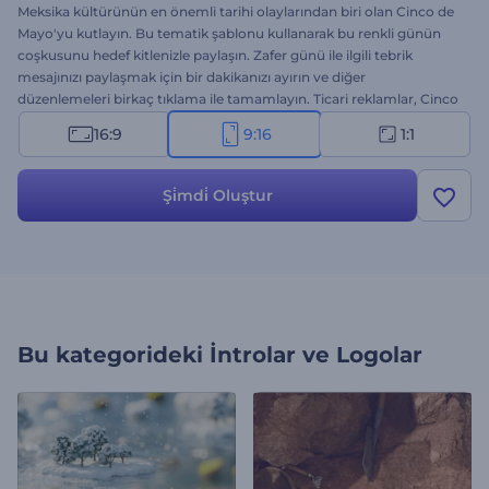
Meksika kültürünün en önemli tarihi olaylarından biri olan Cinco de
Mayo'yu kutlayın. Bu tematik şablonu kullanarak bu renkli günün
coşkusunu hedef kitlenizle paylaşın. Zafer günü ile ilgili tebrik
mesajınızı paylaşmak için bir dakikanızı ayırın ve diğer
düzenlemeleri birkaç tıklama ile tamamlayın. Ticari reklamlar, Cinco
de Mayo tebrik mesajları ve diğer tematik projeler için mükemmel
16:9
9:16
1:1
bir seçenek. Latin Amerika kültüründeki bu bayramda kutlamalara
siz de katılın. Bu şablonu hemen deneyin!
Şi̇mdi̇ Oluştur
Bu kategorideki
İntrolar ve Logolar