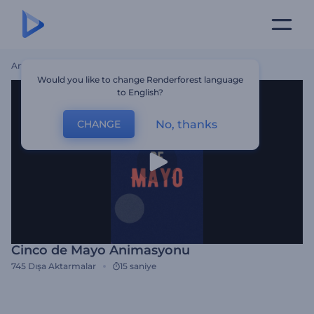
Ana Sayfa
Şablonlar
Cinco De Mayo Animasyonu
Would you like to change Renderforest language
to English?
No, thanks
CHANGE
Cinco de Mayo Animasyonu
745
Dışa Aktarmalar
15 saniye