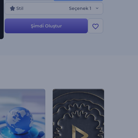
Stil
Seçenek 1
Şi̇mdi̇ Oluştur