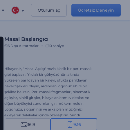
Oturum aç
Ücretsiz Deneyin
Masal Başlangıcı
616
Dışa Aktarmalar
10 saniye
Hikayeniz, "Masal Açılışı"mızla klasik bir peri masalı
gibi başlasın. Yıldızlı bir gökyüzünün altında
yükselen parıldayan bir kaleyi, ufukta parıldayan
havai fişekleri izleyin, ardından logonuz sihirli bir
şekilde belirsin. Peri masalı fragmanları, sinematik
açılışlar, sihirli girişler, hikaye anlatımı videoları ve
diğer büyüleyici sunumlar için mükemmeldir.
Logonuzu, sloganınızı ve arka plan müziğinizi
ekleyerek dakikalar içinde özelleştirin. Şimdi
sinematik bir giriş oluşturun!
16:9
9:16