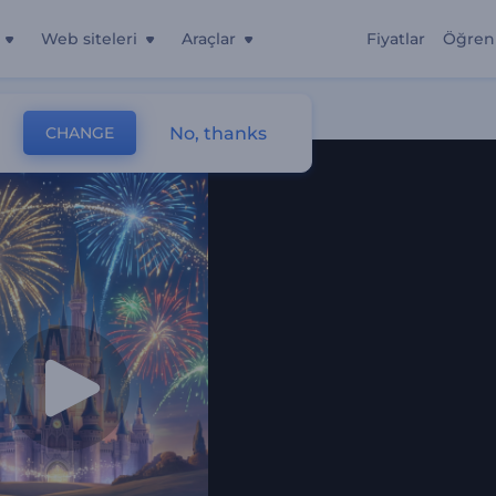
Web siteleri
Araçlar
Fiyatlar
Öğren
No, thanks
CHANGE