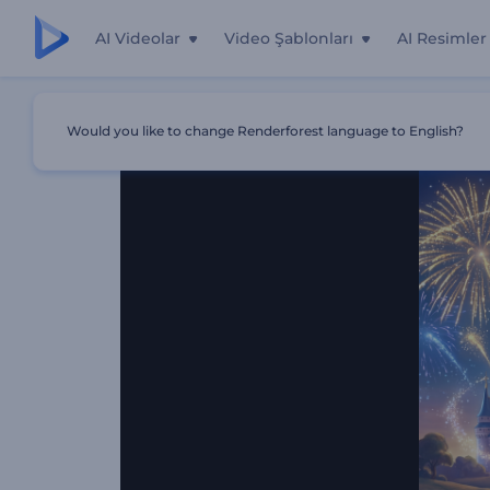
AI Videolar
Video Şablonları
AI Resimler
Ana Sayfa
Şablonlar
Masal Başlangıcı
Would you like to change Renderforest language to English?