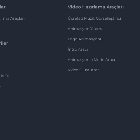
lar
Video Hazırlama Araçları
ırma Araçları
Ücretsiz Müzik Görselleştirici
Animasyon Yapma
Logo Animasyonu
iler
İntro Aracı
Animasyonlu Metin Aracı
Video Oluşturma
sarım
i