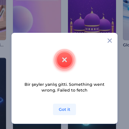
DIY Gereçleri Giriş Videosu
Web Arama Sekmesi İntro
Canlı Ramazan İntrosu
Gl
Bir şeyler yanlış gitti. Something went
wrong. Failed to fetch
Got it