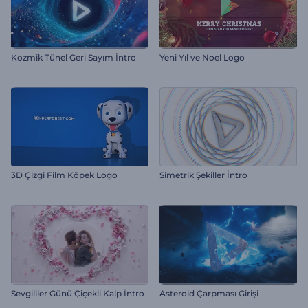
Kozmik Tünel Geri Sayım İntro
Yeni Yıl ve Noel Logo
3D Çizgi Film Köpek Logo
Simetrik Şekiller İntro
Sevgililer Günü Çiçekli Kalp İntro
Asteroid Çarpması Girişi