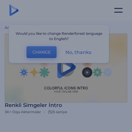
Ana Sayfa
Şablonlar
Renkli Simgeler İntro
Would you like to change Renderforest language
to English?
No, thanks
CHANGE
Renkli Simgeler İntro
3K+
Dışa Aktarmalar
25 saniye