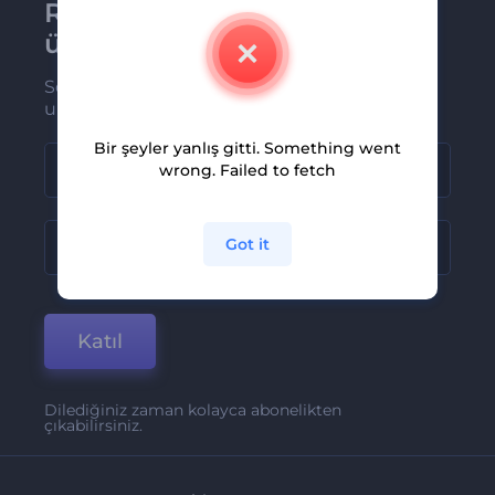
Renderforest bültenine
üye olun
Son haber ve tekliflerimiz ilk olarak size
ulaşsın
Bir şeyler yanlış gitti. Something went
wrong. Failed to fetch
Got it
Katıl
Dilediğiniz zaman kolayca abonelikten
çıkabilirsiniz.