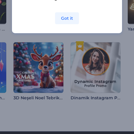
Got it
Restoran Kampanya Tanıtımı
Süslü Noel Ağacı Logosu
Online Pazarlama ve SEO Tanıtımı
Neşeli Kar Küresi Jeneriği
3D Neşeli Noel Tebrikleri
Dinamik Instagram Profili Tanıtımı