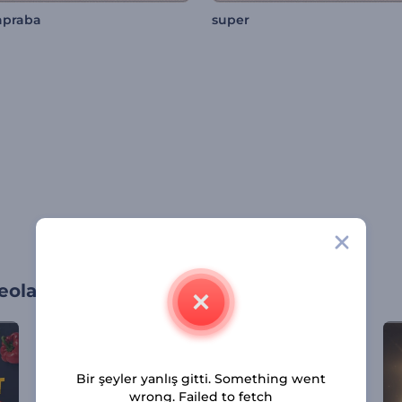
apraba
super
oları
Bir şeyler yanlış gitti. Something went
wrong. Failed to fetch