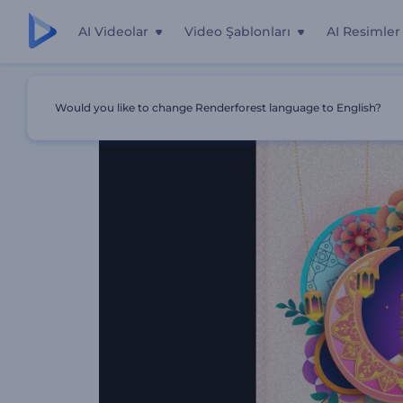
AI Videolar
Video Şablonları
AI Resimler
Ana Sayfa
Şablonlar
Rengarenk Ramazan Giriş Videosu
Would you like to change Renderforest language to English?