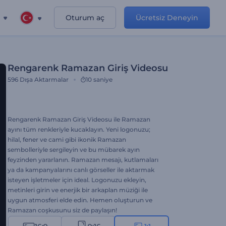
Oturum aç
Ücretsiz Deneyin
Rengarenk Ramazan Giriş Videosu
596
Dışa Aktarmalar
10 saniye
Rengarenk Ramazan Giriş Videosu ile Ramazan
ayını tüm renkleriyle kucaklayın. Yeni logonuzu;
hilal, fener ve cami gibi ikonik Ramazan
sembolleriyle sergileyin ve bu mübarek ayın
feyzinden yararlanın. Ramazan mesajı, kutlamaları
ya da kampanyalarını canlı görseller ile aktarmak
isteyen işletmeler için ideal. Logonuzu ekleyin,
metinleri girin ve enerjik bir arkaplan müziği ile
uygun atmosferi elde edin. Hemen oluşturun ve
Ramazan coşkusunu siz de paylaşın!