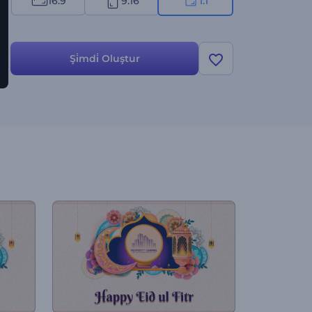
16:9
9:16
1:1
Şi̇mdi̇ Oluştur