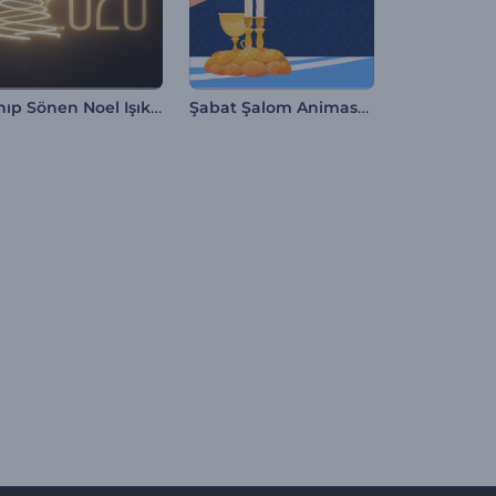
Yanıp Sönen Noel Işıkları İntro
Şabat Şalom Animasyonları