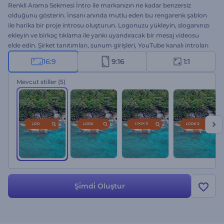
Renkli Arama Sekmesi İntro ile markanızın ne kadar benzersiz
olduğunu gösterin. İnsanı anında mutlu eden bu rengarenk şablon
ile harika bir proje introsu oluşturun. Logonuzu yükleyin, sloganınızı
ekleyin ve birkaç tıklama ile yankı uyandıracak bir mesaj videosu
elde edin. Şirket tanıtımları, sunum girişleri, YouTube kanalı introları
vs. için biçilmiş kaftan. Göz alıcı proje introları ile hedef kitlenizin
16:9
9:16
1:1
dikkatini çekin. Bu şablonu bugün deneyin!
Mevcut stiller
(5)
Şi̇mdi̇ Oluştur