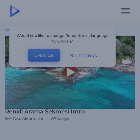
Ana Sayfa
Şablonlar
Renkli Arama Sekmesi İntro
Would you like to change Renderforest language
to English?
No, thanks
CHANGE
Renkli Arama Sekmesi İntro
9K+
Dışa Aktarmalar
7 saniye