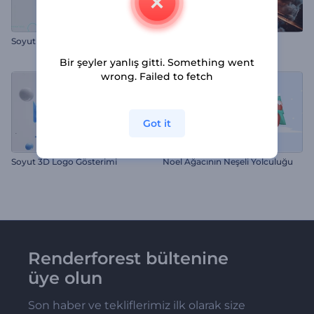
Soyut Görseller Giriş Videosu
Nükleer Patlama Girişi
Bir şeyler yanlış gitti. Something went
wrong. Failed to fetch
Got it
Soyut 3D Logo Gösterimi
Noel Ağacının Neşeli Yolculuğu
Renderforest bültenine
üye olun
Son haber ve tekliflerimiz ilk olarak size