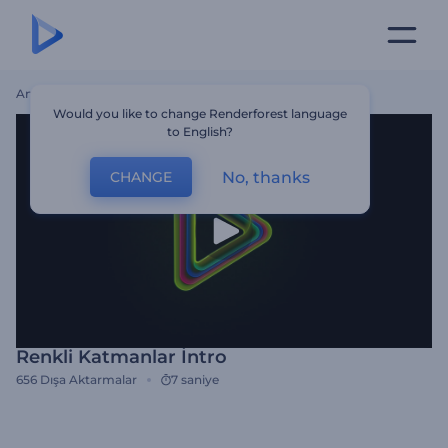
Ana Sayfa
Şablonlar
Renkli Katmanlar İntro
Would you like to change Renderforest language
to English?
No, thanks
CHANGE
Renkli Katmanlar İntro
656
Dışa Aktarmalar
7 saniye