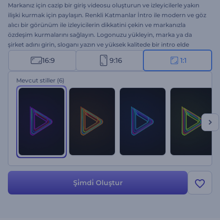
Markanız için cazip bir giriş videosu oluşturun ve izleyicilerle yakın
ilişki kurmak için paylaşın. Renkli Katmanlar İntro ile modern ve göz
alıcı bir görünüm ile izleyicilerin dikkatini çekin ve markanızla
özdeşim kurmalarını sağlayın. Logonuzu yükleyin, marka ya da
şirket adını girin, sloganı yazın ve yüksek kalitede bir intro elde
etmek için birkaç dakika bekleyin. Bu olağanüstü video şablonu ile
16:9
9:16
1:1
şirket sunumlar, marka tanıtımları, ticari reklamlar vs. için en iyi
pazarlama sonuçlarını elde edin. Şimdi deneyin!
Mevcut stiller
(6)
Şi̇mdi̇ Oluştur