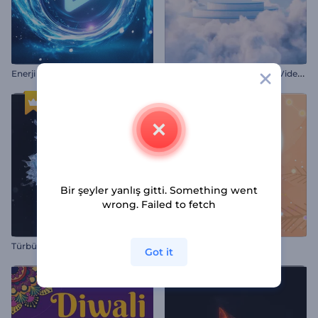
P
astel Renkli Bulutlar Giriş Videosu
Enerji Girdabı Giriş
Bir şeyler yanlış gitti. Something went
wrong. Failed to fetch
Türbülanslı Su Küresi Logo
Neşeli Noel Fareleri Giriş
Got it