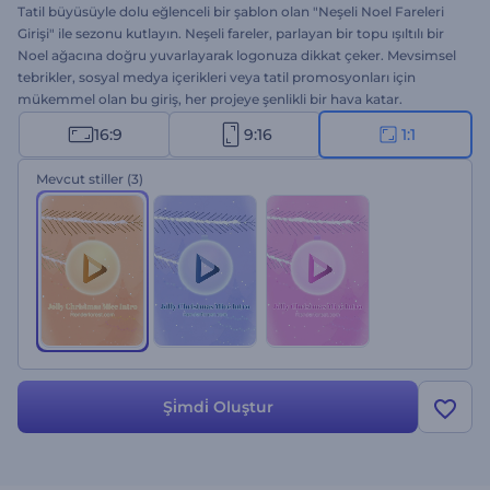
Tatil büyüsüyle dolu eğlenceli bir şablon olan "Neşeli Noel Fareleri
Girişi" ile sezonu kutlayın. Neşeli fareler, parlayan bir topu ışıltılı bir
Noel ağacına doğru yuvarlayarak logonuza dikkat çeker. Mevsimsel
tebrikler, sosyal medya içerikleri veya tatil promosyonları için
mükemmel olan bu giriş, her projeye şenlikli bir hava katar.
Logonuzu yükleyin, mesajınızı yazın ve hareketli bir müzik parçası
16:9
9:16
1:1
seçin. Hemen oluşturun ve markanızı parlatın!
Mevcut stiller
(3)
Şi̇mdi̇ Oluştur