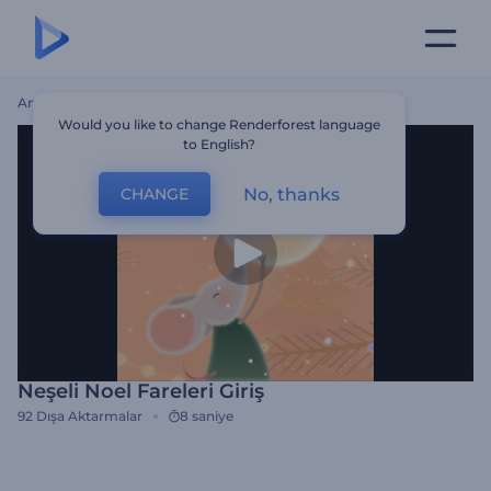
Ana Sayfa
Şablonlar
Neşeli Noel Fareleri Giriş
Would you like to change Renderforest language
to English?
No, thanks
CHANGE
Neşeli Noel Fareleri Giriş
92
Dışa Aktarmalar
8 saniye