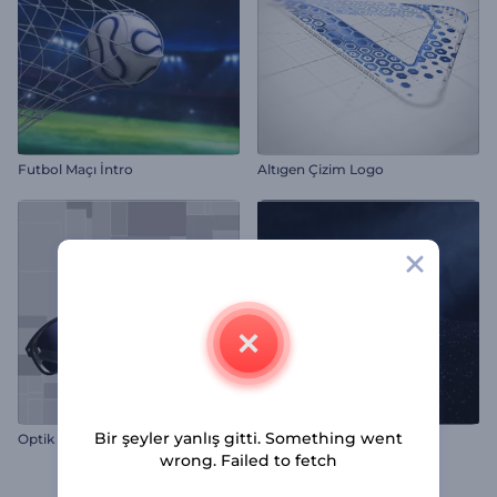
Futbol Maçı İntro
Altıgen Çizim Logo
Bir şeyler yanlış gitti. Something went
Optik İçin Sade Giriş Videosu
Siyah Kum Logo Gösterimi
wrong. Failed to fetch