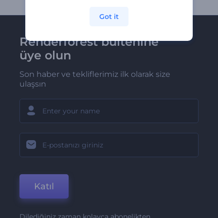
Got it
Renderforest bültenine
üye olun
Son haber ve tekliflerimiz ilk olarak size
ulaşsın
Katıl
Dilediğiniz zaman kolayca abonelikten