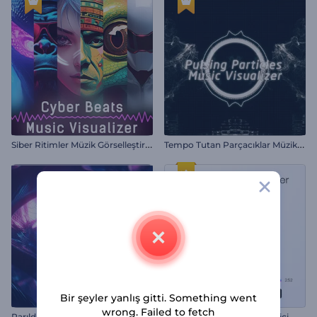
S
iber Ritimler Müzik Görselleştirici
T
empo Tutan Parçacıklar Müzik Görselleştirici
Bir şeyler yanlış gitti. Something went
wrong. Failed to fetch
Parıldayan Tünel Görselleştirici
Albüm Tanıtımı Görselleştirici