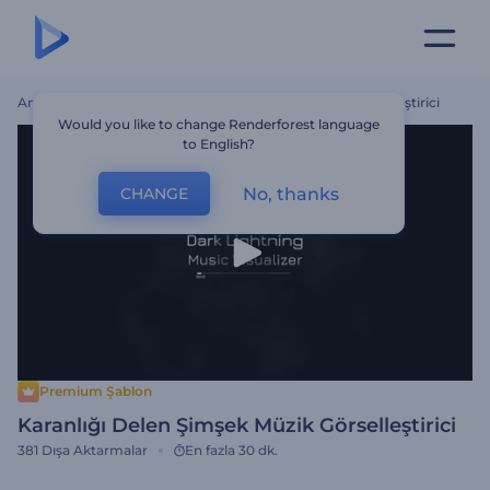
Ana Sayfa
Şablonlar
Karanlığı Delen Şimşek Müzik Görselleştirici
Would you like to change Renderforest language
to English?
No, thanks
CHANGE
Premium Şablon
Karanlığı Delen Şimşek Müzik Görselleştirici
381
Dışa Aktarmalar
En fazla 30 dk.