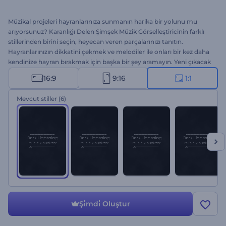
Müzikal projeleri hayranlarınıza sunmanın harika bir yolunu mu
arıyorsunuz? Karanlığı Delen Şimşek Müzik Görselleştiricinin farklı
stillerinden birini seçin, heyecan veren parçalarınızı tanıtın.
Hayranlarınızın dikkatini çekmek ve melodiler ile onları bir kez daha
kendinize hayran bırakmak için başka bir şey aramayın. Yeni çıkacak
single, albüm ya da şarkılarınız için bu görselleştiriciyi kullanın. Şimdi
16:9
9:16
1:1
deneyin!
Mevcut stiller
(6)
Şi̇mdi̇ Oluştur