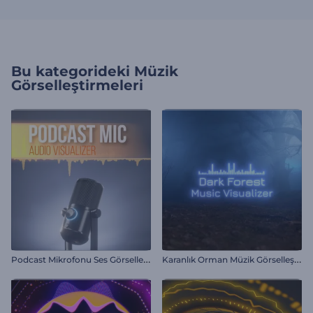
Bu kategorideki
Müzik
Görselleştirmeleri
P
odcast Mikrofonu Ses Görselleştirici
K
aranlık Orman Müzik Görselleştirici