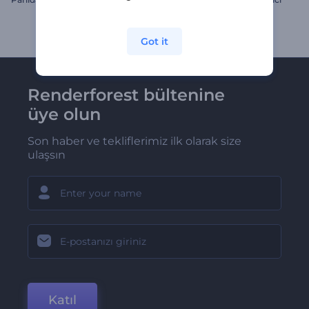
Got it
Renderforest bültenine
üye olun
Son haber ve tekliflerimiz ilk olarak size
ulaşsın
Katıl