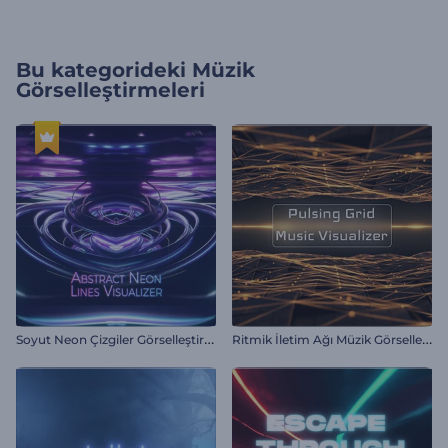
Bu kategorideki
Müzik
Görselleştirmeleri
S
oyut Neon Çizgiler Görselleştirici
R
itmik İletim Ağı Müzik Görselleştirici