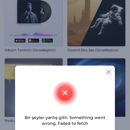
Albüm Tanıtımı Görselleştirici
Gizemli Eko Ses Görselleştirici
Bir şeyler yanlış gitti. Something went
P
odcast Mikrofonu Ses Görselleştirici
Ses Rezonans Görselleştirici
wrong. Failed to fetch