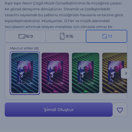
Kıpır kıpır Neon Çizgili Müzik Görselleştiricimiz ile müziğinizi çarpıcı
bir görsel deneyime dönüştürün. Dinamik ve özelleştirilebilir
tasarımı sayesinde bu şablonu müziğinizin havasına ve tarzına göre
kişiselleştirebilirsiniz. Müzisyenler, DJ'ler ve müzik alanındaki
tecrübesini artırmak isteyen meraklılar için olmazsa olmaz bir
şablon. Müzik parçanızı yükleyin, sanatçının adını girin ve hedef
16:9
9:16
1:1
kitleniz üzerinde kalıcı bir etki bırakmaya hazırlanın. Hemen
oluşturun ve müziğinize neon çizgilerle hayat verin!
Mevcut stiller
(6)
Şi̇mdi̇ Oluştur