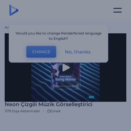
Ana Sayfa
Şablonlar
Neon Çizgili Müzik Görselleştirici
Would you like to change Renderforest language
to English?
No, thanks
CHANGE
Neon Çizgili Müzik Görselleştirici
379
Dışa Aktarmalar
Esnek