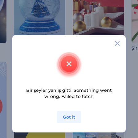
Noel Kar Küresi Giriş Videosu
Hoş Geldin Yeni Yıl
Bir şeyler yanlış gitti. Something went
wrong. Failed to fetch
Got it