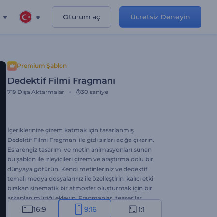
Oturum aç
Ücretsiz Deneyin
Premium Şablon
Dedektif Filmi Fragmanı
719
Dışa Aktarmalar
30 saniye
İçeriklerinize gizem katmak için tasarlanmış
Dedektif Filmi Fragmanı ile gizli sırları açığa çıkarın.
Esrarengiz tasarımı ve metin animasyonları sunan
bu şablon ile izleyicileri gizem ve araştırma dolu bir
dünyaya götürün. Kendi metinleriniz ve dedektif
temalı medya dosyalarınız ile özelleştirin; kalıcı etki
bırakan sinematik bir atmosfer oluşturmak için bir
arkaplan müziği ekleyin. Fragmanlar, teaser'lar,
tanıtım filmleri, video girişleri, belgesel introları ve
16:9
9:16
1:1