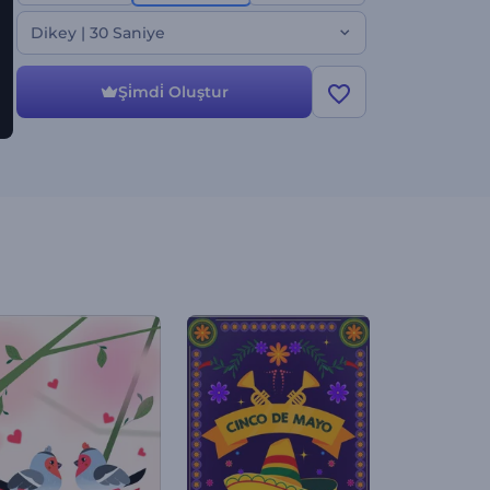
sırları açığa çıkaran her türlü proje için mükemmel
bir seçenek. Hemen deneyin!
Dikey | 30 Saniye
Şi̇mdi̇ Oluştur