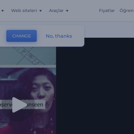
Web siteleri
Araçlar
Fiyatlar
Öğren
No, thanks
CHANGE