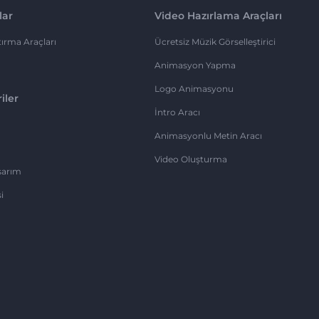
lar
Video Hazırlama Araçları
ırma Araçları
Ücretsiz Müzik Görselleştirici
Animasyon Yapma
Logo Animasyonu
iler
İntro Aracı
Animasyonlu Metin Aracı
Video Oluşturma
sarım
i