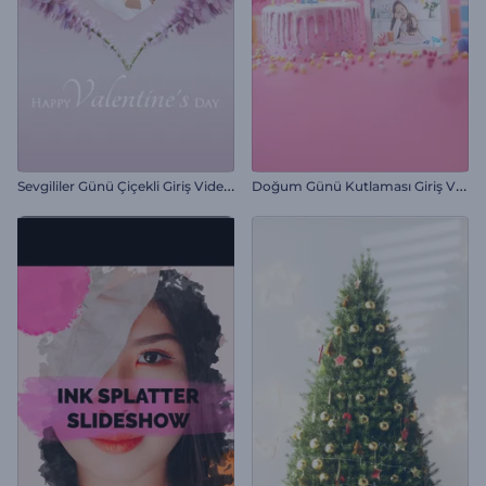
S
evgililer Günü Çiçekli Giriş Videosu
D
oğum Günü Kutlaması Giriş Videosu