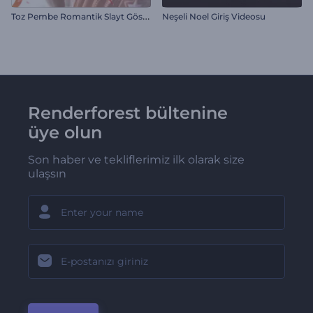
T
oz Pembe Romantik Slayt Gösterisi
Neşeli Noel Giriş Videosu
Renderforest bültenine
üye olun
Son haber ve tekliflerimiz ilk olarak size
ulaşsın