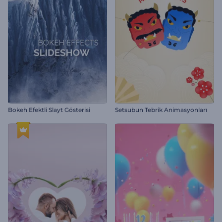
Bokeh Efektli Slayt Gösterisi
Setsubun Tebrik Animasyonları