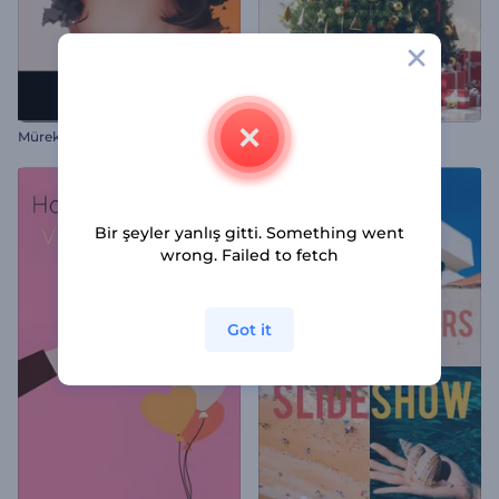
Mürekkep Lekeli Slayt Gösterisi
Süslü Noel Ağacı İntro
Bir şeyler yanlış gitti. Something went
wrong. Failed to fetch
Got it