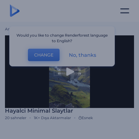
Ana Sayfa
Şablonlar
Hayalci Minimal Slaytlar
Would you like to change Renderforest language
to English?
No, thanks
CHANGE
Hayalci Minimal Slaytlar
20
sahneler
1K+
Dışa Aktarmalar
Esnek