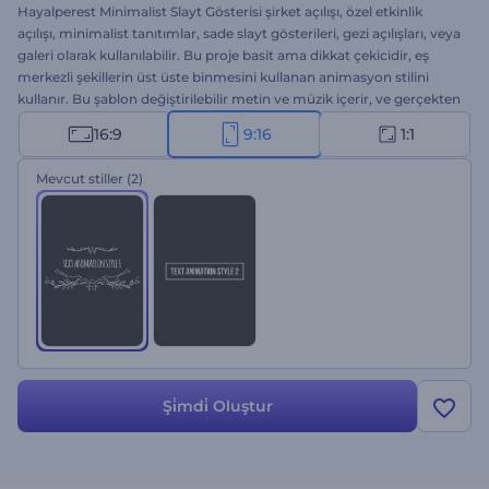
Hayalperest Minimalist Slayt Gösterisi şirket açılışı, özel etkinlik
açılışı, minimalist tanıtımlar, sade slayt gösterileri, gezi açılışları, veya
galeri olarak kullanılabilir. Bu proje basit ama dikkat çekicidir, eş
merkezli şekillerin üst üste binmesini kullanan animasyon stilini
kullanır. Bu şablon değiştirilebilir metin ve müzik içerir, ve gerçekten
kendinize özel bir video hazırlamanız için gereken tüm araçlara
16:9
9:16
1:1
sahiptir. Resimlerinizi ya da videonuzu ekleyin, metni düzenleyin,
müziğinizi seçin ya da yükleyin, ve sonucun tadını çıkarın.
Mevcut stiller
(2)
Şi̇mdi̇ Oluştur