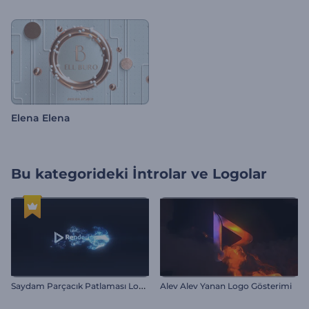
Elena Elena
Bu kategorideki
İntrolar ve Logolar
S
aydam Parçacık Patlaması Logo Gösterimi
Alev Alev Yanan Logo Gösterimi