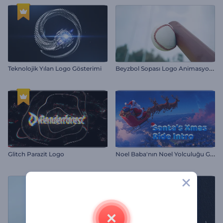
B
eyzbol Sopası Logo Animasyonu
Teknolojik Yılan Logo Gösterimi
N
oel Baba'nın Noel Yolculuğu Girişi
Glitch Parazit Logo