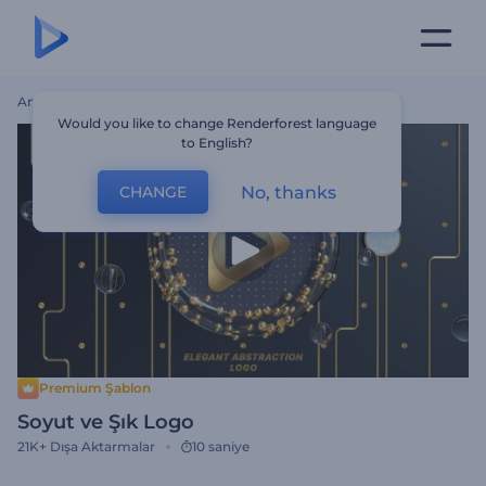
Ana Sayfa
Şablonlar
Soyut Ve Şık Logo
Would you like to change Renderforest language
to English?
No, thanks
CHANGE
Premium Şablon
Soyut ve Şık Logo
21K+
Dışa Aktarmalar
10 saniye