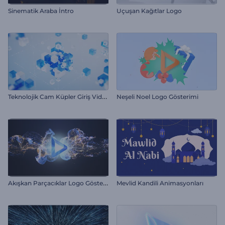
Sinematik Araba İntro
Uçuşan Kağıtlar Logo
T
eknolojik Cam Küpler Giriş Videosu
Neşeli Noel Logo Gösterimi
A
kışkan Parçacıklar Logo Gösterimi
Mevlid Kandili Animasyonları