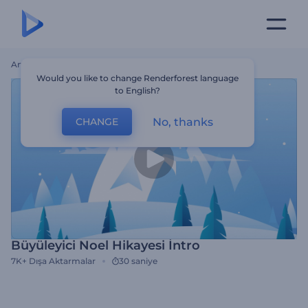
Ana Sayfa
Şablonlar
Büyüleyici Noel Hikayesi İntro
Would you like to change Renderforest language
to English?
No, thanks
CHANGE
Büyüleyici Noel Hikayesi İntro
7K+
Dışa Aktarmalar
30 saniye