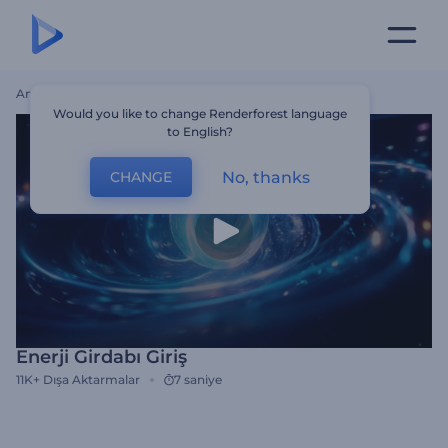
Ana Sayfa
Şablonlar
Enerji Girdabı Giriş
Would you like to change Renderforest language
to English?
No, thanks
CHANGE
Enerji Girdabı Giriş
11K+
Dışa Aktarmalar
7 saniye