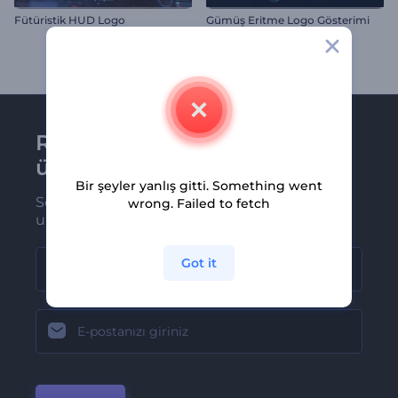
Fütüristik HUD Logo
Gümüş Eritme Logo Gösterimi
Renderforest bültenine
üye olun
Bir şeyler yanlış gitti. Something went
Son haber ve tekliflerimiz ilk olarak size
wrong. Failed to fetch
ulaşsın
Got it