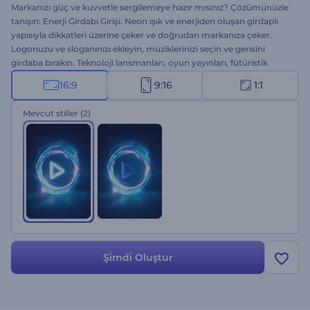
Markanızı güç ve kuvvetle sergilemeye hazır mısınız? Çözümünüzle
tanışın: Enerji Girdabı Girişi. Neon ışık ve enerjiden oluşan girdaplı
yapısıyla dikkatleri üzerine çeker ve doğrudan markanıza çeker.
Logonuzu ve sloganınızı ekleyin, müziklerinizi seçin ve gerisini
girdaba bırakın. Teknoloji lansmanları, oyun yayınları, fütüristik
sunum açılışları ve diğer yoğun içerikler için idealdir. Hemen
16:9
9:16
1:1
deneyin!
Mevcut stiller
(2)
Şi̇mdi̇ Oluştur