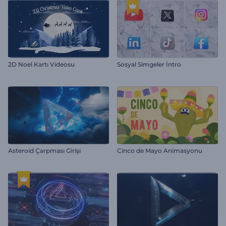
2D Noel Kartı Videosu
Sosyal Simgeler İntro
Asteroid Çarpması Girişi
Cinco de Mayo Animasyonu