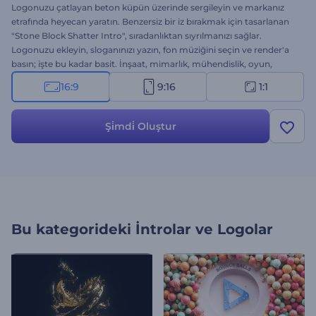
Logonuzu çatlayan beton küpün üzerinde sergileyin ve markanız
etrafında heyecan yaratın. Benzersiz bir iz bırakmak için tasarlanan
"Stone Block Shatter Intro", sıradanlıktan sıyrılmanızı sağlar.
Logonuzu ekleyin, sloganınızı yazın, fon müziğini seçin ve render'a
basın; işte bu kadar basit. İnşaat, mimarlık, mühendislik, oyun,
teknoloji ve daha birçok sektör için idealdir. Hemen deneyin ve
16:9
9:16
1:1
logonuzun sessizliği bozmasına izin verin!
Şi̇mdi̇ Oluştur
Bu kategorideki
İntrolar ve Logolar