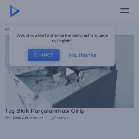
Ana Sayfa
Şablonlar
Taş Blok Parçalanması Giriş
Would you like to change Renderforest language
to English?
No, thanks
CHANGE
Taş Blok Parçalanması Giriş
2K+
Dışa Aktarmalar
7 saniye