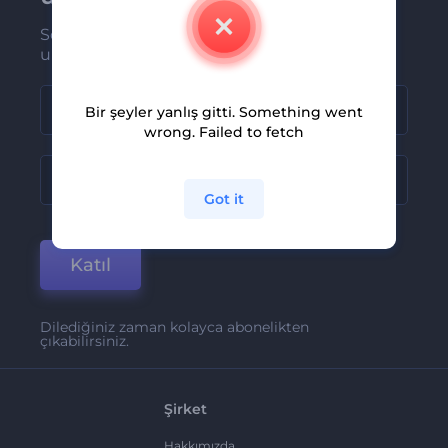
Son haber ve tekliflerimiz ilk olarak size
ulaşsın
Bir şeyler yanlış gitti. Something went
wrong. Failed to fetch
Got it
Katıl
Dilediğiniz zaman kolayca abonelikten
çıkabilirsiniz.
Şirket
Hakkımızda