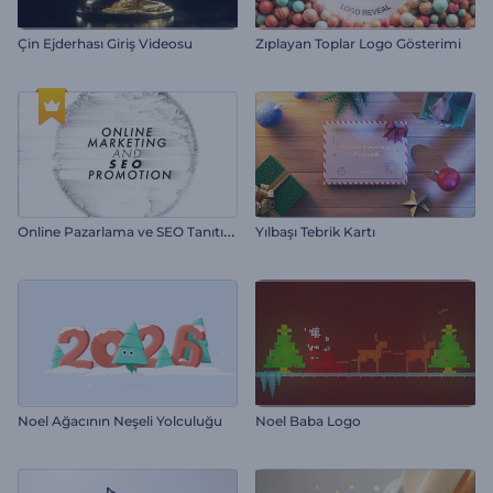
Çin Ejderhası Giriş Videosu
Zıplayan Toplar Logo Gösterimi
O
nline Pazarlama ve SEO Tanıtımı
Yılbaşı Tebrik Kartı
Noel Ağacının Neşeli Yolculuğu
Noel Baba Logo