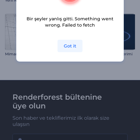
Yeni Nesil Logo Gösterimi
Süratli Yarışçı Logosu
Bir şeyler yanlış gitti. Something went
wrong. Failed to fetch
Got it
Mimari Logo
Zıplayan Şekiller Logo Gösterimi
Renderforest bültenine
üye olun
Son haber ve tekliflerimiz ilk olarak size
ulaşsın