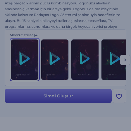
Ateş parçacıklarının güçlü kombinasyonu logonuzu alevlerin
arasından çıkarmak için bir araya geldi. Logonuz daima izleyicinin
aklında kalsın ve Patlayıcı Logo Gösterimi şablonuyla hedeflerinize
ulaşın. Bu 15 saniyelik hikayeyi trailer açılışlarına, teaser'lara, TV
programlarına, sunumlara ve daha birçok heyecan verici projeye
uygulayabilirsiniz. Yalnızca logonuzu yükleyerek izleyicilerinizi
Mevcut stiller
(4)
ateşleyin. Gerisini daima ücretsiz olarak halledeceğiz!
Şi̇mdi̇ Oluştur