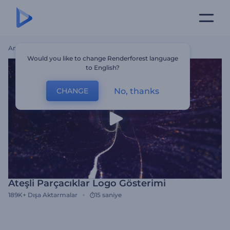
Ana Sayfa
Şablonlar
Ateşli Parçacıklar Logo Gösterimi
Would you like to change Renderforest language
to English?
No, thanks
CHANGE
Ateşli Parçacıklar Logo Gösterimi
189K+
Dışa Aktarmalar
15 saniye