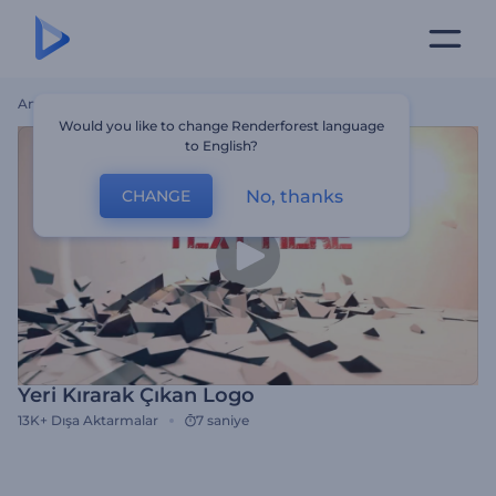
Ana Sayfa
Şablonlar
Yeri Kırarak Çıkan Logo
Would you like to change Renderforest language
to English?
No, thanks
CHANGE
Yeri Kırarak Çıkan Logo
13K+
Dışa Aktarmalar
7 saniye