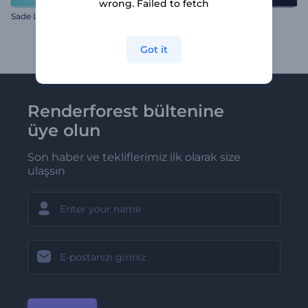
wrong. Failed to fetch
Sade Logo Animasyon Paketi
Stomp Yazılar Giriş Videosu
Got it
Renderforest bültenine
üye olun
Son haber ve tekliflerimiz ilk olarak size
ulaşsın