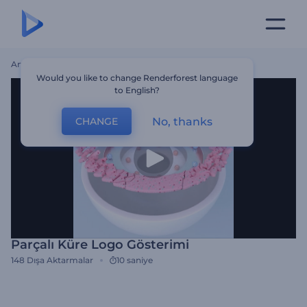
Ana Sayfa
Şablonlar
Parçalı Küre Logo Gösterimi
Would you like to change Renderforest language
to English?
No, thanks
CHANGE
Parçalı Küre Logo Gösterimi
148
Dışa Aktarmalar
10 saniye