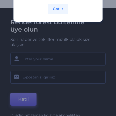
Got it
Renderforest bültenine
üye olun
Son haber ve tekliflerimiz ilk olarak size
ulaşsın
Katıl
Dilediğiniz zaman kolayca abonelikten