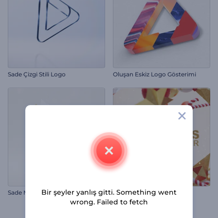
Sade Çizgi Stili Logo
Oluşan Eskiz Logo Gösterimi
Bir şeyler yanlış gitti. Something went
Sade Metalik Logo Gösterimi
Noel Süsü Giriş Videosu
wrong. Failed to fetch