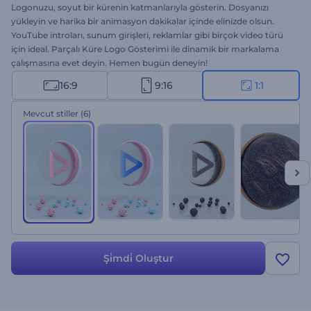
Logonuzu, soyut bir kürenin katmanlarıyla gösterin. Dosyanızı
yükleyin ve harika bir animasyon dakikalar içinde elinizde olsun.
YouTube introları, sunum girişleri, reklamlar gibi birçok video türü
için ideal. Parçalı Küre Logo Gösterimi ile dinamik bir markalama
çalışmasına evet deyin. Hemen bugün deneyin!
16:9
9:16
1:1
Mevcut stiller
(6)
Şi̇mdi̇ Oluştur