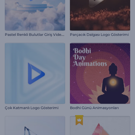
P
astel Renkli Bulutlar Giriş Videosu
Parçacık Dalgası Logo Gösterimi
Çok Katmanlı Logo Gösterimi
Bodhi Günü Animasyonları