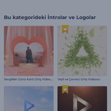
Bu kategorideki
İntrolar ve Logolar
S
evgililer Günü Kartı Giriş Videosu
Yeşil ve Çevreci Giriş Videosu