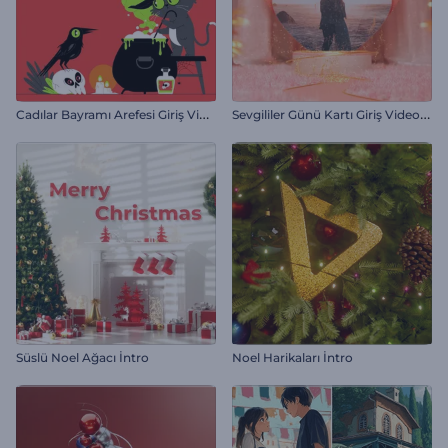
C
adılar Bayramı Arefesi Giriş Videosu
S
evgililer Günü Kartı Giriş Videosu
Süslü Noel Ağacı İntro
Noel Harikaları İntro