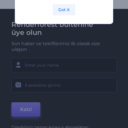
Got it
Renderforest bültenine
üye olun
Son haber ve tekliflerimiz ilk olarak size
ulaşsın
Katıl
Dilediğiniz zaman kolayca abonelikten