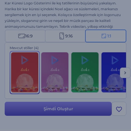
Kar Küresi Logo Gösterimi ile kış tatillerinin büyüsünü yakalayın.
Harika bir kar küresi içindeki Noel ağacı ve süslemeleri, markanızı
sergilemek için en iyi seçenek. Kolayca özelleştirmek için logonuzu
yükleyin, sloganınız girin ve neşeli bir müzik parçası ile kaliteli
animasyonunuzu tamamlayın. Tebrik videoları, yılbaşı etkinliği
davetiyeleri, Noel reklamları, bayram introları vs. için ideal. Hemen
16:9
9:16
1:1
oluşturun; markanıza karlı bir rüya içinde hayat verin!
Mevcut stiller
(4)
Şi̇mdi̇ Oluştur