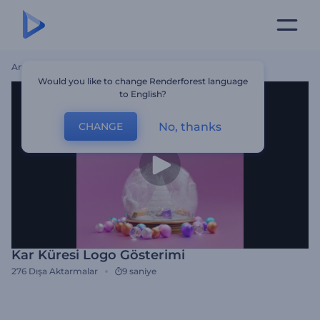
Ana Sayfa
Şablonlar
Kar Küresi Logo Gösterimi
Would you like to change Renderforest language
to English?
No, thanks
CHANGE
Kar Küresi Logo Gösterimi
276
Dışa Aktarmalar
9 saniye