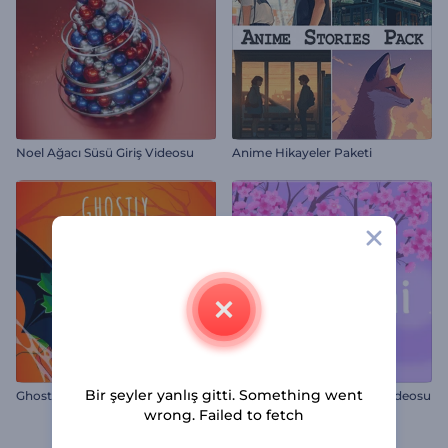
Noel Ağacı Süsü Giriş Videosu
Anime Hikayeler Paketi
Bir şeyler yanlış gitti. Something went
Ghostly Halloween Opener
Çiçek Açan Hanami Giriş Videosu
wrong. Failed to fetch