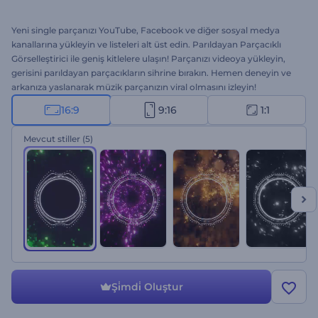
Yeni single parçanızı YouTube, Facebook ve diğer sosyal medya
kanallarına yükleyin ve listeleri alt üst edin. Parıldayan Parçacıklı
Görselleştirici ile geniş kitlelere ulaşın! Parçanızı videoya yükleyin,
gerisini parıldayan parçacıkların sihrine bırakın. Hemen deneyin ve
arkanıza yaslanarak müzik parçanızın viral olmasını izleyin!
16:9
9:16
1:1
Mevcut stiller
(5)
Şi̇mdi̇ Oluştur