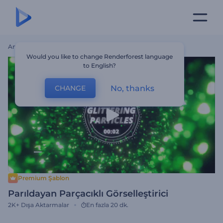
Ana Sayfa
Şablonlar
Parıldayan Parçacıklı Görselleştirici
Would you like to change Renderforest language
to English?
No, thanks
CHANGE
Premium Şablon
Parıldayan Parçacıklı Görselleştirici
2K+
Dışa Aktarmalar
En fazla 20 dk.