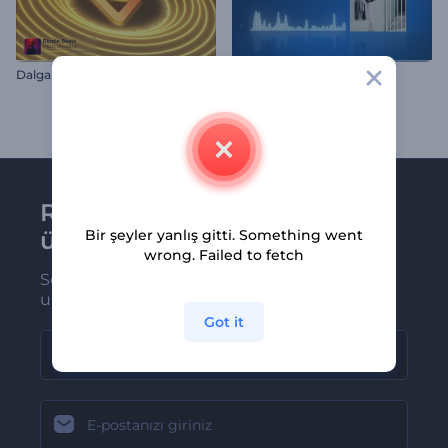
D
algalı Ritimler Müzik Görselleştirici
Şık Gradyan Ekolayzır
Renderforest bültenine
üye olun
Bir şeyler yanlış gitti. Something went
wrong. Failed to fetch
Son haber ve tekliflerimiz ilk olarak size
ulaşsın
Got it