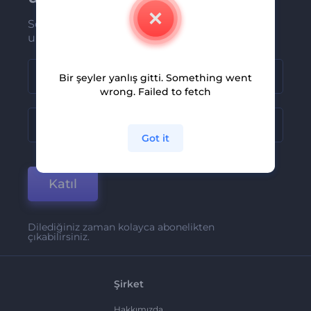
Son haber ve tekliflerimiz ilk olarak size
ulaşsın
Bir şeyler yanlış gitti. Something went
wrong. Failed to fetch
Got it
Katıl
Dilediğiniz zaman kolayca abonelikten
çıkabilirsiniz.
Şirket
Hakkımızda