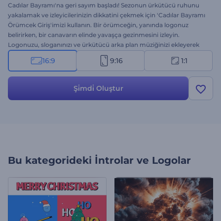
Cadılar Bayramı'na geri sayım başladı! Sezonun ürkütücü ruhunu
yakalamak ve izleyicilerinizin dikkatini çekmek için 'Cadılar Bayramı
Örümcek Giriş'imizi kullanın. Bir örümceğin, yanında logonuz
belirirken, bir canavarın elinde yavaşça gezinmesini izleyin.
Logonuzu, sloganınızı ve ürkütücü arka plan müziğinizi ekleyerek
kişiselleştirin. Cadılar Bayramı parti davetiyeleri, karşılama mesajları,
16:9
9:16
1:1
korkutucu açılışlar, etkinlik tanıtımları ve diğer tematik projeler için
mükemmel. Hemen deneyin!
Şi̇mdi̇ Oluştur
Bu kategorideki
İntrolar ve Logolar