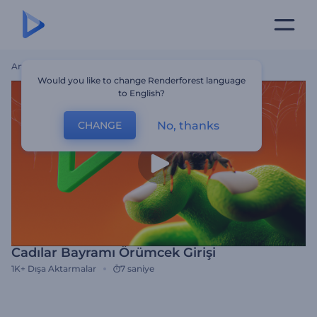
Ana Sayfa
Şablonlar
Cadılar Bayramı Örümcek Girişi
Would you like to change Renderforest language
to English?
No, thanks
CHANGE
Cadılar Bayramı Örümcek Girişi
1K+
Dışa Aktarmalar
7 saniye