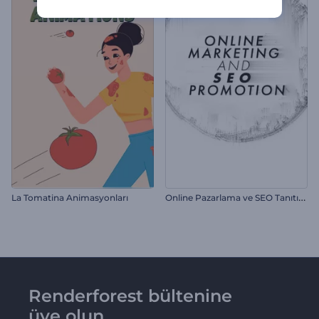
O
nline Pazarlama ve SEO Tanıtımı
La Tomatina Animasyonları
Renderforest bültenine
üye olun