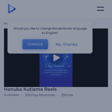
Ana Sayfa
Şablonlar
Hanuka Kutlama Reels
Would you like to change Renderforest language
to English?
No, thanks
CHANGE
Hanuka Kutlama Reels
9
sahneler
526
Dışa Aktarmalar
Esnek