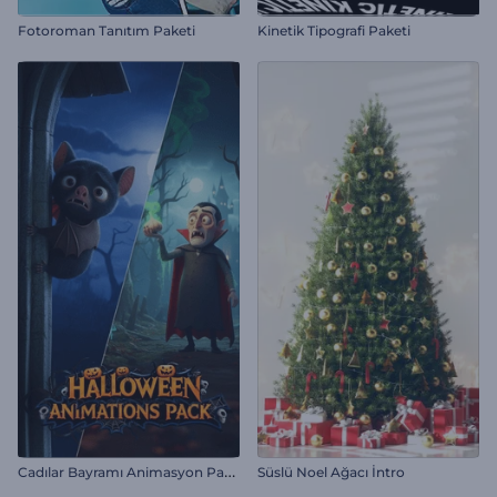
Fotoroman Tanıtım Paketi
Kinetik Tipografi Paketi
C
adılar Bayramı Animasyon Paketi
Süslü Noel Ağacı İntro