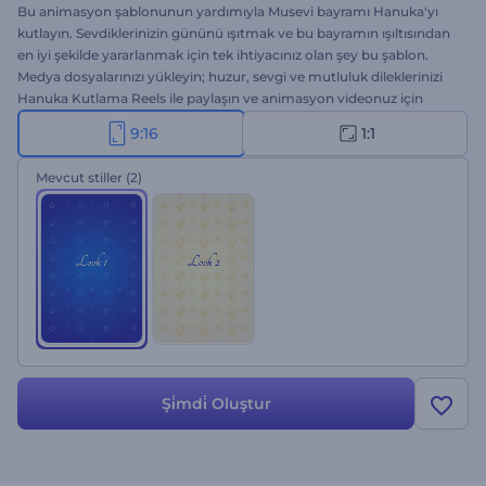
Bu animasyon şablonunun yardımıyla Musevi bayramı Hanuka'yı
kutlayın. Sevdiklerinizin gününü ışıtmak ve bu bayramın ışıltısından
en iyi şekilde yararlanmak için tek ihtiyacınız olan şey bu şablon.
Medya dosyalarınızı yükleyin; huzur, sevgi ve mutluluk dileklerinizi
Hanuka Kutlama Reels ile paylaşın ve animasyon videonuz için
birkaç dakika bekleyin. Bayram introları, tebrik videoları, kutlama
9:16
1:1
davetleri vs. için biçilmiş kaftan. Hemen deneyin!
Mevcut stiller
(2)
Şi̇mdi̇ Oluştur