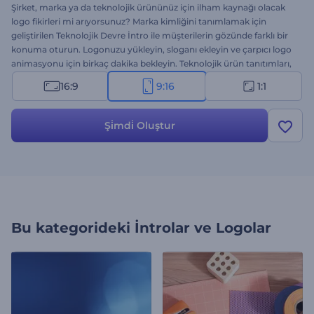
Şirket, marka ya da teknolojik ürününüz için ilham kaynağı olacak
logo fikirleri mi arıyorsunuz? Marka kimliğini tanımlamak için
geliştirilen Teknolojik Devre İntro ile müşterilerin gözünde farklı bir
konuma oturun. Logonuzu yükleyin, sloganı ekleyin ve çarpıcı logo
animasyonu için birkaç dakika bekleyin. Teknolojik ürün tanıtımları,
şirket sunumları, TV reklamları, kanal introları vs. için harika bir
16:9
9:16
1:1
seçenek. Logo gösterimini izleyenler üzerinde kalıcı etki bırakma
fırsatını kaçırmayın. Hemen deneyin!
Şi̇mdi̇ Oluştur
Bu kategorideki
İntrolar ve Logolar