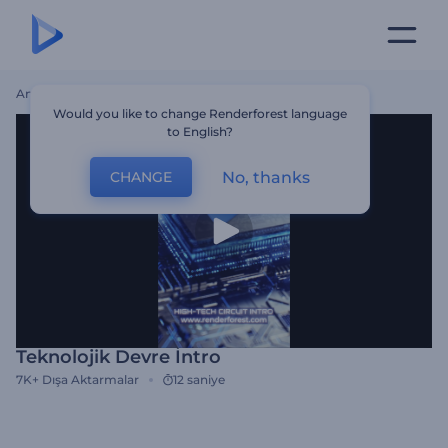
Ana Sayfa
Şablonlar
Teknolojik Devre İntro
Would you like to change Renderforest language
to English?
No, thanks
CHANGE
Teknolojik Devre İntro
7K+
Dışa Aktarmalar
12 saniye