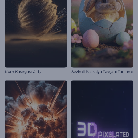
Kum Kasırgası Giriş
Sevimli Paskalya Tavşanı Tanıtımı