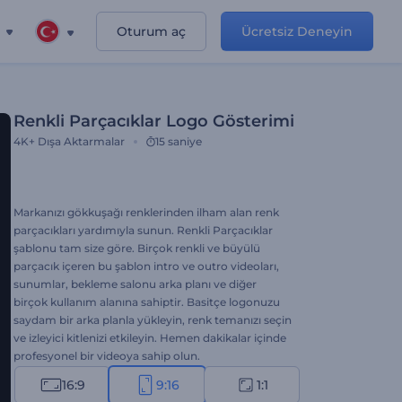
Oturum aç
Ücretsiz Deneyin
Renkli Parçacıklar Logo Gösterimi
4K+
Dışa Aktarmalar
15 saniye
Markanızı gökkuşağı renklerinden ilham alan renk
parçacıkları yardımıyla sunun. Renkli Parçacıklar
şablonu tam size göre. Birçok renkli ve büyülü
parçacık içeren bu şablon intro ve outro videoları,
sunumlar, bekleme salonu arka planı ve diğer
birçok kullanım alanına sahiptir. Basitçe logonuzu
saydam bir arka planla yükleyin, renk temanızı seçin
ve izleyici kitlenizi etkileyin. Hemen dakikalar içinde
profesyonel bir videoya sahip olun.
16:9
9:16
1:1