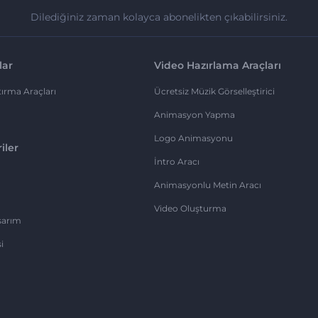
Dilediğiniz zaman kolayca abonelikten çıkabilirsiniz.
lar
Video Hazırlama Araçları
ırma Araçları
Ücretsiz Müzik Görselleştirici
Animasyon Yapma
Logo Animasyonu
iler
İntro Aracı
Animasyonlu Metin Aracı
Video Oluşturma
sarım
i