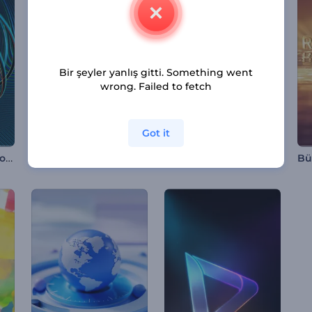
Bir şeyler yanlış gitti. Something went
wrong. Failed to fetch
Got it
Dönen Halkalar Logo Gösterimi
Çekim Kuvveti Altındaki Taşlar Giriş Videosu
Dönen Neon Çizgiler İntro