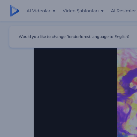
AI Videolar
Video Şablonları
AI Resimler
Ana Sayfa
Şablonlar
Renkli Parçacıklar Logo Gösterimi
Would you like to change Renderforest language to English?