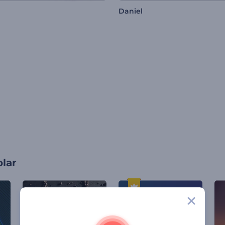
Daniel
olar