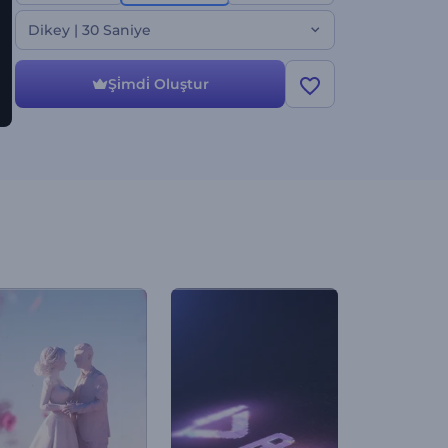
müziği ya da ses kaydı ekleyin. Korku filmleri,
ürkütücü fragmanlar, Cadılar Bayramı reklamları,
Dikey | 30 Saniye
korkunç jenerikler vs. için ideal. Hemen oluşturun!
Şi̇mdi̇ Oluştur