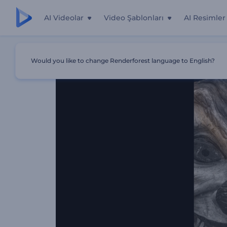
AI Videolar
Video Şablonları
AI Resimler
Ana Sayfa
Şablonlar
Korku Filmi Fragmanı
Would you like to change Renderforest language to English?