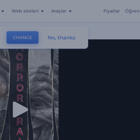
Web siteleri
Araçlar
Fiyatlar
Öğren
No, thanks
CHANGE