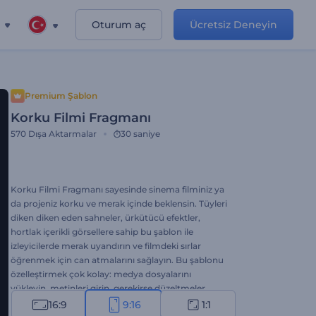
Oturum aç
Ücretsiz Deneyin
Premium Şablon
Korku Filmi Fragmanı
570
Dışa Aktarmalar
30 saniye
Korku Filmi Fragmanı sayesinde sinema filminiz ya
da projeniz korku ve merak içinde beklensin. Tüyleri
diken diken eden sahneler, ürkütücü efektler,
hortlak içerikli görsellere sahip bu şablon ile
izleyicilerde merak uyandırın ve filmdeki sırlar
öğrenmek için can atmalarını sağlayın. Bu şablonu
özelleştirmek çok kolay: medya dosyalarını
yükleyin, metinleri girin, gerekirse düzeltmeler
yapın ve korkunç video projenize bir arkaplan
16:9
9:16
1:1