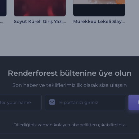
İnovatif Yapay Zeka Giriş Videosu
Soyut Küreli Giriş Yazıları
Mürekkep Lekeli Slayt Gösterisi
Renderforest bültenine üye olun
Son haber ve tekliflerimiz ilk olarak size ulaşsın
Dilediğiniz zaman kolayca abonelikten çıkabilirsiniz.