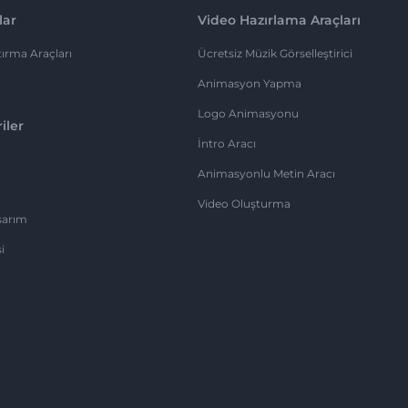
lar
Video Hazırlama Araçları
ırma Araçları
Ücretsiz Müzik Görselleştirici
Animasyon Yapma
Logo Animasyonu
iler
İntro Aracı
Animasyonlu Metin Aracı
Video Oluşturma
sarım
i