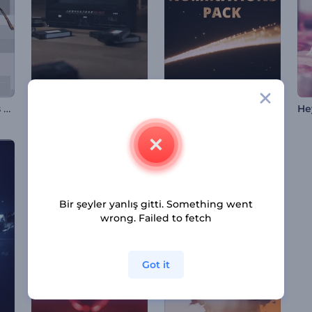
Optik İçin Sade Giriş Videosu
Ödül Adaylıkları Paketi
Retro TV Giriş Videosu
Bir şeyler yanlış gitti. Something went
wrong. Failed to fetch
Got it