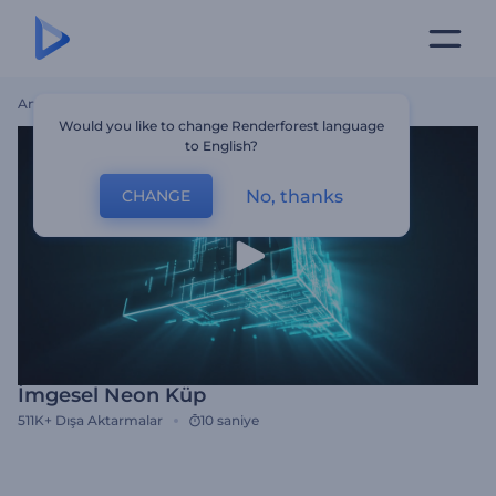
Ana Sayfa
Şablonlar
İmgesel Neon Küp
Would you like to change Renderforest language
to English?
No, thanks
CHANGE
İmgesel Neon Küp
511K+
Dışa Aktarmalar
10 saniye