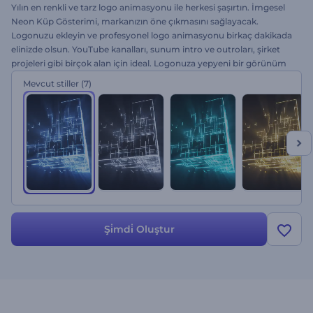
Yılın en renkli ve tarz logo animasyonu ile herkesi şaşırtın. İmgesel
Neon Küp Gösterimi, markanızın öne çıkmasını sağlayacak.
Logonuzu ekleyin ve profesyonel logo animasyonu birkaç dakikada
elinizde olsun. YouTube kanalları, sunum intro ve outroları, şirket
projeleri gibi birçok alan için ideal. Logonuza yepyeni bir görünüm
kazandırın! Hemen ve ücretsiz olarak deneyin.
Mevcut stiller
(7)
Şi̇mdi̇ Oluştur