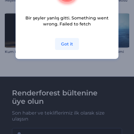
Neşeli Noel Topları İntro
Ramazan Mübarek Giriş Videosu
Bir şeyler yanlış gitti. Something went
wrong. Failed to fetch
Got it
Kum Kasırgası Giriş
Buz Patlaması Logo Gösterimi
Renderforest bültenine
üye olun
Son haber ve tekliflerimiz ilk olarak size
ulaşsın