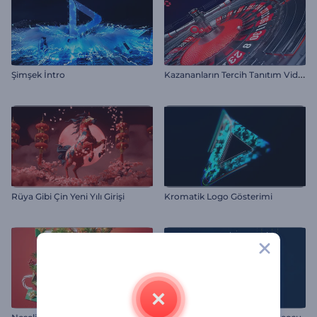
K
azananların Tercih Tanıtım Videosu
Şimşek İntro
Rüya Gibi Çin Yeni Yılı Girişi
Kromatik Logo Gösterimi